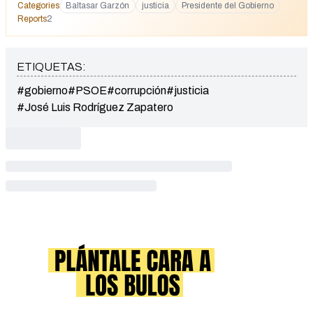
Categories
Baltasar Garzón
justicia
Presidente del Gobierno
Reports
2
ETIQUETAS:
#gobierno
#PSOE
#corrupción
#justicia
#José Luis Rodríguez Zapatero