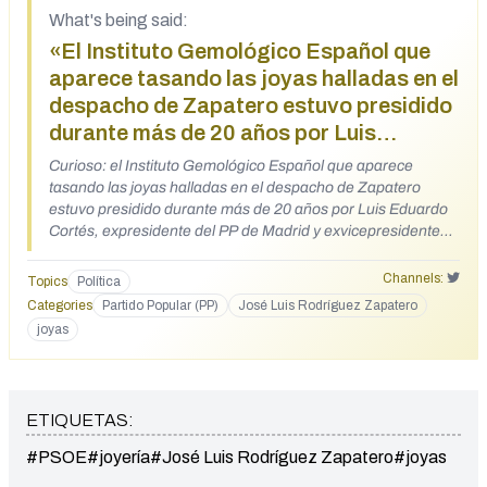
What's being said:
«El Instituto Gemológico Español que
aparece tasando las joyas halladas en el
despacho de Zapatero estuvo presidido
durante más de 20 años por Luis
Eduardo Cortés, expresidente del PP de
Curioso: el Instituto Gemológico Español que aparece
Madrid»
tasando las joyas halladas en el despacho de Zapatero
estuvo presidido durante más de 20 años por Luis Eduardo
Cortés, expresidente del PP de Madrid y exvicepresidente
de la Comunidad de Madrid. España es un pañuelo
https://x.com/Francis61553261/status/20653612954785261
Channels:
Topics
Política
92
Categories
Partido Popular (PP)
José Luis Rodríguez Zapatero
joyas
ETIQUETAS:
#PSOE
#joyería
#José Luis Rodríguez Zapatero
#joyas