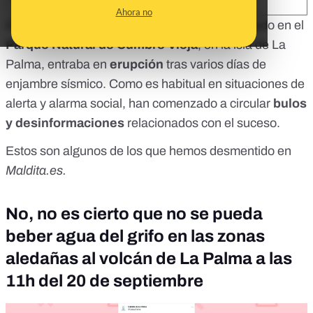
SHARE:
Ahora no
Este pasado 19 de septiembre, el
volcán ubicado en el
Parque Natural de Cumbre Vieja
, en la isla de La
Palma, entraba en
erupción
tras varios días de
enjambre sísmico. Como es habitual en situaciones de
alerta y alarma social, han comenzado a circular
bulos
y desinformaciones
relacionados con el suceso.
Estos son algunos de los que hemos desmentido en
Maldita.es.
No, no es cierto que no se pueda
beber agua del grifo en las zonas
aledañas al volcán de La Palma a las
11h del 20 de septiembre