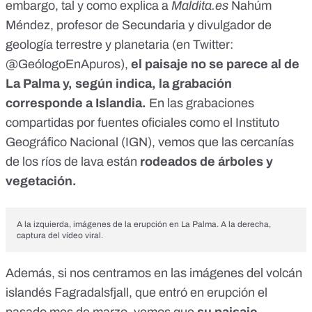
embargo, tal y como explica a
Maldita.es
Nahúm
Méndez, profesor de Secundaria y divulgador de
geología terrestre y planetaria (en Twitter:
@GeólogoEnApuros
),
el paisaje no se parece al de
La Palma y, según indica, la grabación
corresponde a Islandia.
En las grabaciones
compartidas por fuentes oficiales como el
Instituto
Geográfico Nacional (IGN)
, vemos que las cercanías
de los ríos de lava están
rodeados de árboles y
vegetación.
A la izquierda, imágenes de la erupción en La Palma. A la derecha,
captura del vídeo viral.
Además, si nos centramos en las
imágenes del volcán
islandés Fagradalsfjall
, que
entró en erupción el
pasado mes de marzo
, vemos que
su paisaje