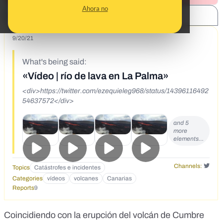
Ahora no
SHARE:
9/20/21
What's being said:
«Vídeo | río de lava en La Palma»
<div>https://twitter.com/ezequieleg968/status/14396116492
54637572</div>
and 5
more
elements…
Channels:
Topics
Catástrofes e incidentes
Categories
vídeos
volcanes
Canarias
Reports
9
Coincidiendo con la erupción del volcán de Cumbre