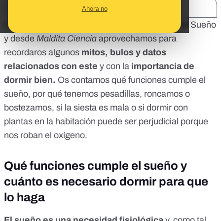
SHARE:
Ahora no
Cada 19 de marzo se celebra el
Día Mundial del Sueño
y desde
Maldita Ciencia
aprovechamos para
recordaros algunos
mitos, bulos y datos
relacionados con este
y con la
importancia de
dormir bien.
Os contamos qué funciones cumple el
sueño, por qué tenemos pesadillas, roncamos o
bostezamos, si la siesta es mala o si dormir con
plantas en la habitación puede ser perjudicial porque
nos roban el oxígeno.
Qué funciones cumple el sueño y
cuánto es necesario dormir para que
lo haga
El sueño es una necesidad fisiológica
y, como tal,