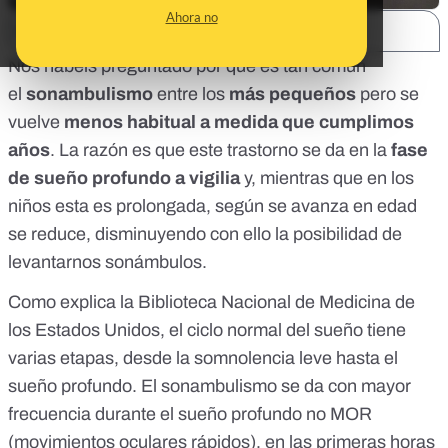
Ahora no
SHARE:
Nos habéis preguntado por qué es tan común
el
sonambulismo
entre los
más pequeños
pero se
vuelve
menos habitual a medida que cumplimos
años
. La razón es que este trastorno se da en la
fase
de sueño profundo a vigilia
y, mientras que en los
niños esta es prolongada, según se avanza en edad
se reduce, disminuyendo con ello la posibilidad de
levantarnos sonámbulos.
Como explica la
Biblioteca Nacional de Medicina de
los Estados Unidos
, el ciclo normal del sueño tiene
varias etapas, desde la
somnolencia
leve hasta el
sueño profundo. El sonambulismo se da con mayor
frecuencia durante el sueño profundo no MOR
(movimientos oculares rápidos), en las primeras horas