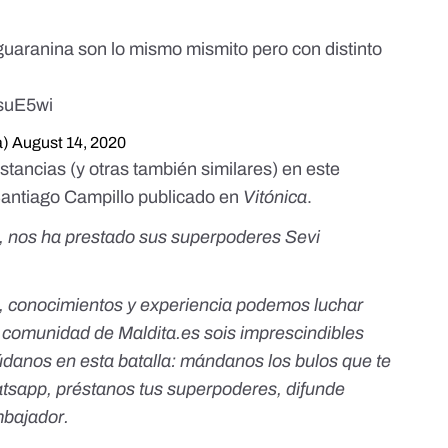
o guaranina son lo mismo mismito pero con distinto
1suE5wi
a)
August 14, 2020
ancias (y otras también similares) en
este
Santiago Campillo publicado en
Vitónica
.
lo, nos ha prestado sus superpoderes Sevi
, conocimientos y experiencia podemos luchar
a comunidad de Maldita.es sois imprescindibles
údanos en esta batalla:
mándanos los bulos que te
atsapp
,
préstanos tus superpoderes
, difunde
mbajador
.