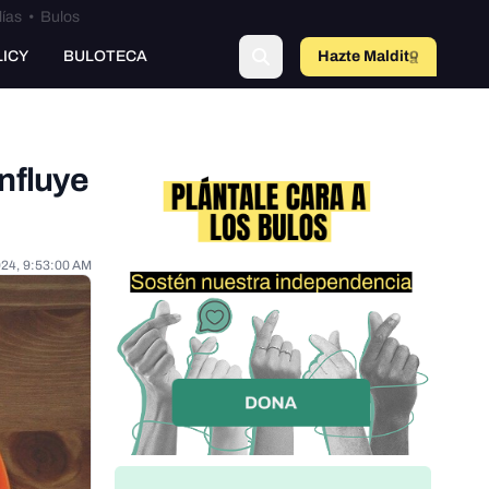
lías
•
Bulos
LICY
BULOTECA
Hazte Maldit
a
influye
024, 9:53:00 AM