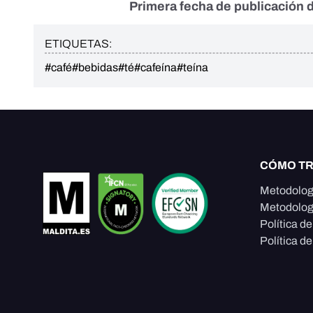
Primera fecha de publicación d
ETIQUETAS:
#café
#bebidas
#té
#cafeína
#teína
CÓMO T
Metodolog
Metodolog
Política d
Política de