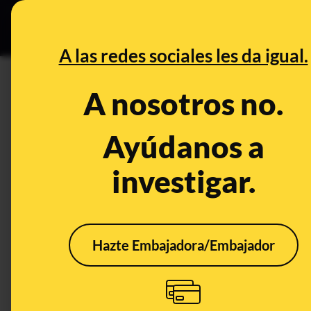
Especial C
DESINFO
PREB
A las redes sociales les da igual.
PREBUNKING
A nosotros no.
Cafeína y teína: son la misma 
en cómo te sienta una bebida
Ayúdanos a
investigar.
Publicado el
Sep 18, 2020, 3:56:00 PM
Hazte Embajadora/Embajador