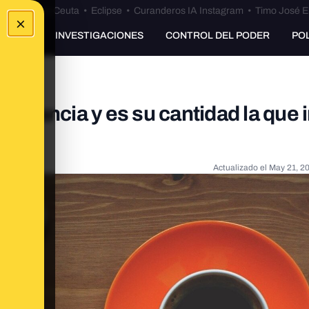
euta
•
Bulos Ceuta
•
Eclipse
•
Curanderos IA Instagram
•
Timo José E
×
UNKING
INVESTIGACIONES
CONTROL DEL PODER
PO
sustancia y es su cantidad la que 
Actualizado el
May 21, 2