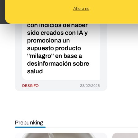
salud atribuidas a la
Ahora no
"doctora Bárbara": la
cuenta publica vídeos
con indicios de haber
sido creados con IA y
promociona un
supuesto producto
"milagro" en base a
desinformación sobre
salud
DESINFO
23/02/2026
Prebunking