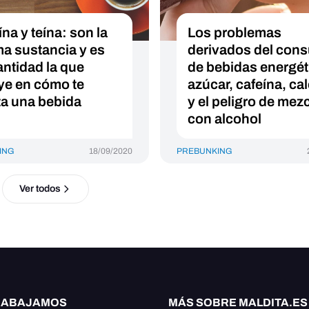
na y teína: son la
Los problemas
a sustancia y es
derivados del con
antidad la que
de bebidas energét
uye en cómo te
azúcar, cafeína, cal
ta una bebida
y el peligro de mezc
con alcohol
ING
18/09/2020
PREBUNKING
Ver todos
RABAJAMOS
MÁS SOBRE MALDITA.ES