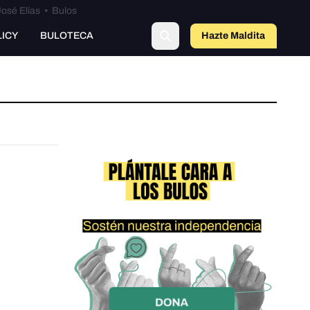
osé Elías
•
Bulos
LICY
BULOTECA
Hazte Maldit
a