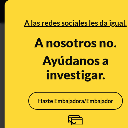
Grupos Ceuta
•
DESINFO
PREB
A las redes sociales les da igual.
cafeína
A nosotros no.
Desinfo
Ayúdanos a
investigar.
ALERTA
Hazte Embajadora/Embajador
Cuidado con las
afirmaciones sobre