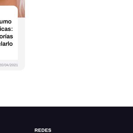
sumo
icas:
orías
larlo
20/04/2021
REDES