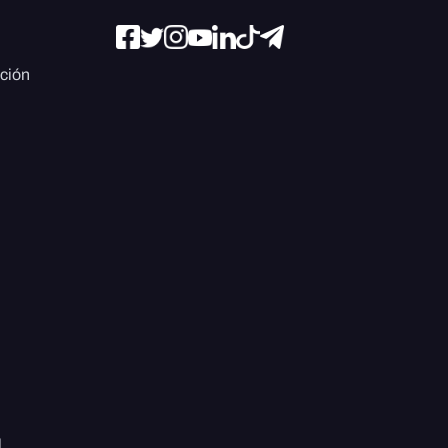
ación
l