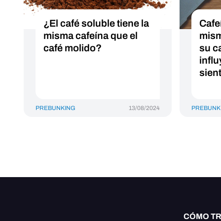
¿El café soluble tiene la
Cafeí
misma cafeína que el
mism
café molido?
su c
infl
sien
PREBUNKING
13/08/2024
PREBUNK
CÓMO T