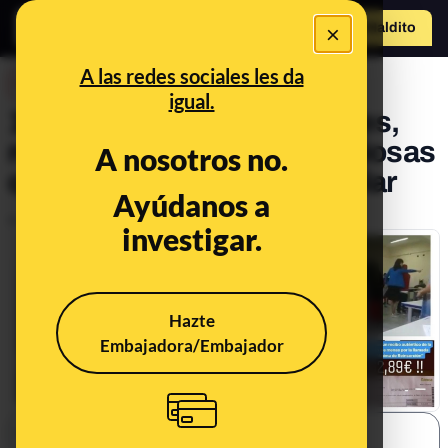
×
Hazte Maldit
o
Abrir menú
A las redes sociales les da
DESINFO
igual.
100 bulos sobre inmigrantes,
refugiados y minorías religiosas
A nosotros no.
que te están intentando colar
Ayúdanos a
Publicado el
Dec 19, 2019, 7:53:00 AM
investigar.
Hazte
Embajadora/Embajador
SHARE: