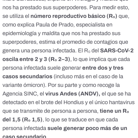
nos ha prestado sus superpoderes. Para medir esto,
se utiliza el
número reproductivo básico
(R₀)
que,
como explica Paula de Prado, especialista en
epidemiología y maldita que nos ha prestado sus
superpoderes, estima el promedio de contagios que
genera una persona infectada. El R₀ del
SARS-CoV-2
oscila entre 2 y 3 (R₀ 2–3)
,
lo que implica que cada
persona infectada suele generar
entre dos y tres
casos secundarios
(incluso más en el caso de la
variante ómicron
). Por su parte y
como recoge la
Agencia SINC
, el
virus Andes (ANDV),
el que se ha
detectado en el
brote del Hondius
y el único hantavirus
que se transmite de persona a persona,
tiene un R₀
del 1,5 (R₀ 1,5)
,
lo que se traduce en que cada
persona infectada
suele generar poco más de un
caso secundario
.