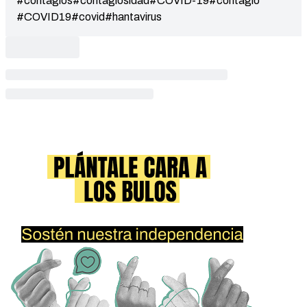
#contagios
#contagiosidad
#COVID-19
#contagio
#COVID19
#covid
#hantavirus