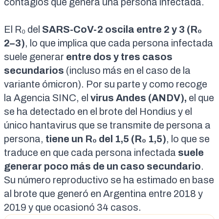
contagios que genera una persona infectada.
El R₀ del
SARS-CoV-2
oscila entre 2 y 3 (R₀
2–3)
,
lo que implica que cada persona infectada
suele generar
entre dos y tres casos
secundarios
(incluso más en el caso de la
variante ómicron
). Por su parte y
como recoge
la Agencia SINC
, el
virus Andes (ANDV),
el que
se ha detectado en el
brote del Hondius
y el
único hantavirus que se transmite de persona a
persona,
tiene un R₀ del 1,5 (R₀ 1,5)
,
lo que se
traduce en que cada persona infectada
suele
generar poco más de un caso secundario
.
Su número reproductivo se ha estimado en base
al brote que generó
en Argentina entre 2018 y
2019 y que ocasionó 34 casos
.