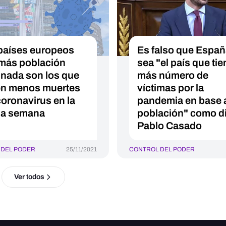
países europeos
Es falso que Espa
más población
sea "el país que tie
nada son los que
más número de
en menos muertes
víctimas por la
coronavirus en la
pandemia en base 
ma semana
población" como d
Pablo Casado
 DEL PODER
25/11/2021
CONTROL DEL PODER
Ver todos