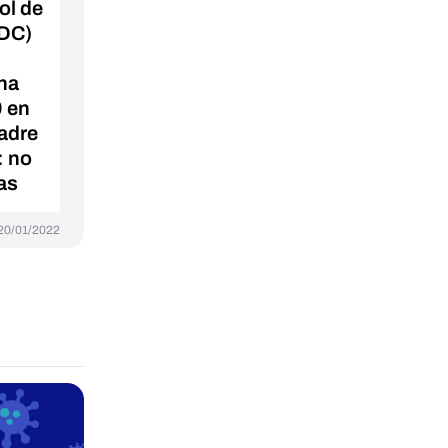
ol de
DC)
una
9 en
adre
: no
as
20/01/2022