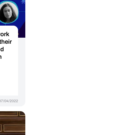
ork
their
nd
n
07/04/2022