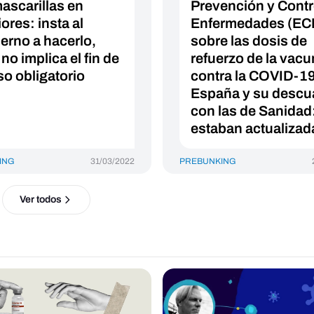
mascarillas en
Prevención y Contr
iores: insta al
Enfermedades (EC
erno a hacerlo,
sobre las dosis de
no implica el fin de
refuerzo de la vac
so obligatorio
contra la COVID-1
España y su descu
con las de Sanidad
estaban actualizad
ING
31/03/2022
PREBUNKING
Ver todos