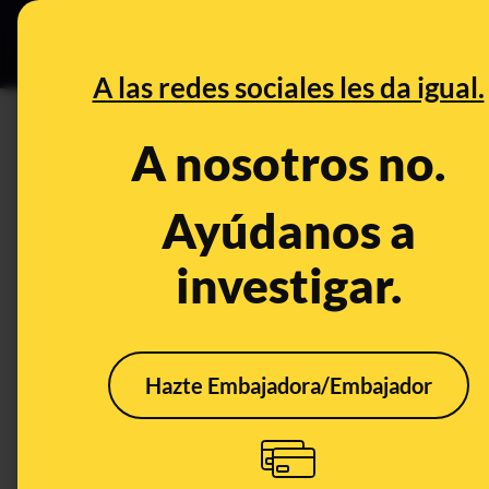
Grupos Ceuta
•
DESINFO
PREB
A las redes sociales les da igual.
COVID19
A nosotros no.
Desinfo
Ayúdanos a
investigar.
ALERTA
FALS
Hazte Embajadora/Embajador
Cuidado con los
No, 
contenidos que
Pfiz