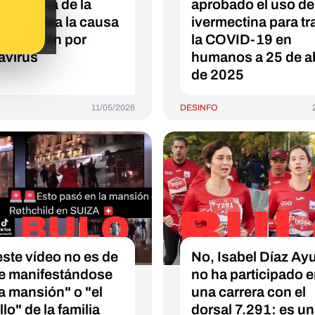
la vacuna de la
aprobado el uso de
D-19 sea la causa
ivermectina para tr
 infección por
la COVID-19 en
avirus
humanos a 25 de ab
de 2025
11/05/2026
DESINFO
este vídeo no es de
No, Isabel Díaz Ay
e manifestándose
no ha participado 
la mansión" o "el
una carrera con el
llo" de la familia
dorsal 7.291: es u