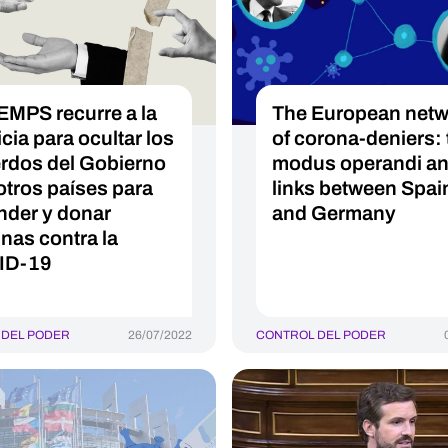
EMPS recurre a la
The European netw
cia para ocultar los
of corona-deniers: 
rdos del Gobierno
modus operandi a
otros países para
links between Spai
nder y donar
and Germany
nas contra la
ID-19
 DEL PODER
26/07/2022
CONTROL DEL PODER