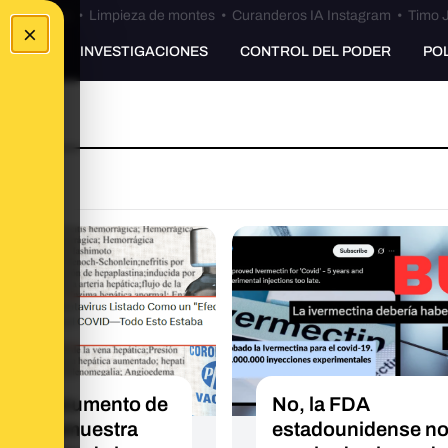
Bulos Ceuta
•
Limpieza de montes
•
Curanderos IA Instagram
•
Timo J
×
UNKING
INVESTIGACIONES
CONTROL DEL PODER
PO
O
este documento de
No, la FDA
er no demuestra
estadounidense no