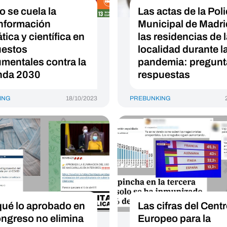
 se cuela la
Las actas de la Poli
nformación
Municipal de Madri
tica y científica en
las residencias de 
estos
localidad durante l
mentales contra la
pandemia: pregunt
nda 2030
respuestas
ING
18/10/2023
PREBUNKING
qué lo aprobado en
Las cifras del Cent
ongreso no elimina
Europeo para la