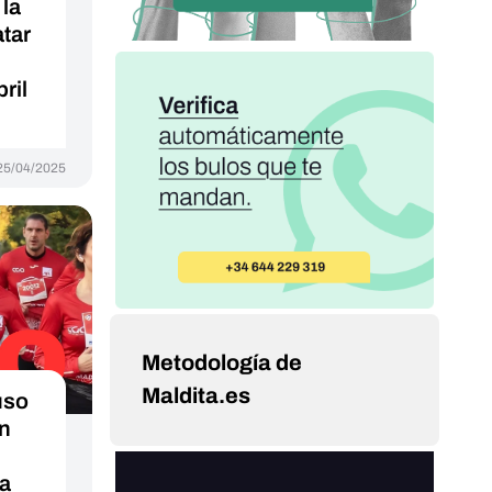
 la
atar
ril
25/04/2025
Metodología de
Maldita.es
uso
en
na