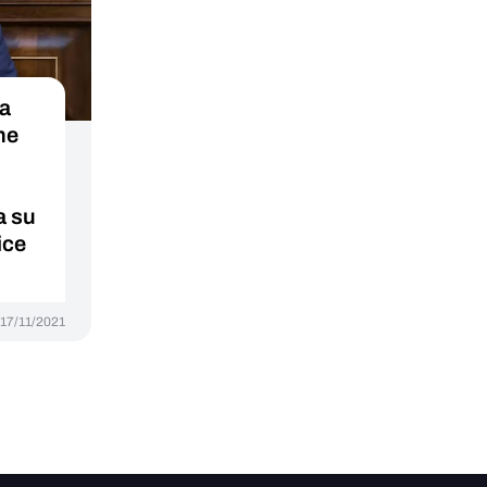
ña
ne
a su
ice
17/11/2021