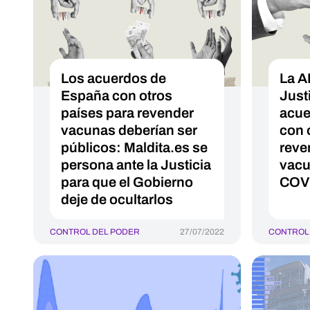
Los acuerdos de
La A
España con otros
Justi
países para revender
acue
vacunas deberían ser
con 
públicos: Maldita.es se
reve
persona ante la Justicia
vacu
para que el Gobierno
COV
deje de ocultarlos
CONTROL DEL PODER
27/07/2022
CONTROL