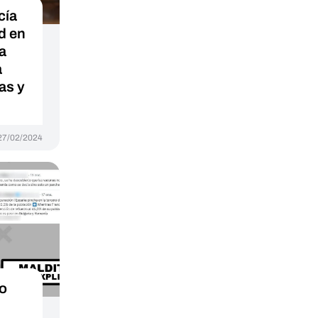
cía
d en
la
a
as y
27/02/2024
ro