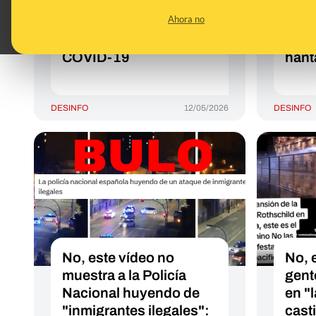
aseguran que el virus
que 
Ahora no
Andes se contagia igual
COVI
de rápido que la
de la
COVID-19
hant
DESINFO
12/05/2026
DESINFO
No, este vídeo no
No, 
muestra a la Policía
gent
Nacional huyendo de
en "
"inmigrantes ilegales":
casti