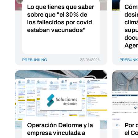
Lo que tienes que saber
Cómo
sobre que "el 30% de
desi
los fallecidos por covid
climá
estaban vacunados"
supu
docu
Age
PREBUNKING
22/04/2024
PREBUNK
Operación Delorme y la
Por 
empresa vinculada a
el C