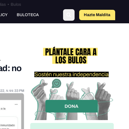
lías
•
Bulos
LICY
BULOTECA
Hazte Maldit
o
ad: no
022, 4:44:33 PM