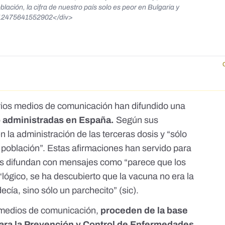
lación, la cifra de nuestro país solo es peor en Bulgaria y
3012475641552902</div>
rios medios de comunicación
han difundido una
o administradas en España.
Según sus
 la administración de las terceras dosis y
“sólo
 población”. Estas afirmaciones han servido para
las difundan con mensajes como “parece que los
lógico, se ha descubierto que la vacuna no era la
cía, sino sólo un parchecito” (sic).
os medios de comunicación,
proceden de la base
ara la Prevención y Control de Enfermedades