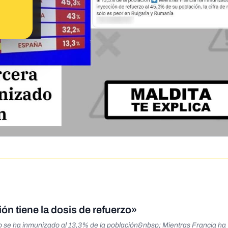
n tiene la dosis de refuerzo»
lo se ha inmunizado al 13,3% de la población&nbsp; Mientras Francia ha