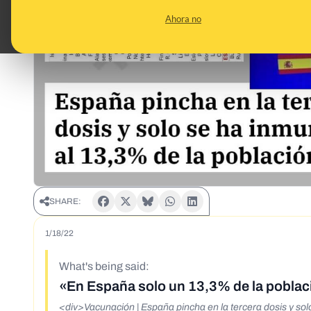
Ahora no
SHARE:
1/18/22
What's being said:
«En España solo un 13,3% de la població
<div>Vacunación | España pincha en la tercera dosis y so