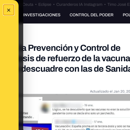
euta
•
Bulos Ceuta
•
Eclipse
•
Curanderos IA Instagram
•
Timo José E
×
UNKING
INVESTIGACIONES
CONTROL DEL PODER
PO
 para la Prevención y Control de
s dosis de refuerzo de la vacuna
 y su descuadre con las de Sanid
Actualizado el
Jan 20, 2