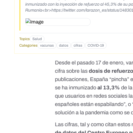
inmunizado con la inyección de refuerzo al 45,3% de su pob
Rumanía<br>https://twitter.com/larazon_es/status/148
Topics
Salud
Categories
vacunas
datos
cifras
COVID-19
Desde el pasado 17 de enero,
va
cifra sobre las
dosis de refuerz
publicaciones, España “pincha” en
se ha inmunizado
al 13,3%
de la
que usuarios en redes sociales 
españoles están espabilando”, o “
solución a la pandemia como se de
Las cifras, tal y como citan est
de datos del
Centro Europeo p