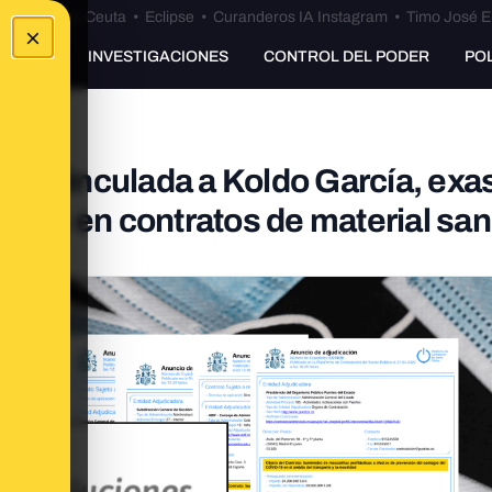
euta
•
Bulos Ceuta
•
Eclipse
•
Curanderos IA Instagram
•
Timo José E
×
UNKING
INVESTIGACIONES
CONTROL DEL PODER
PO
sa vinculada a Koldo García, exa
ones en contratos de material sani