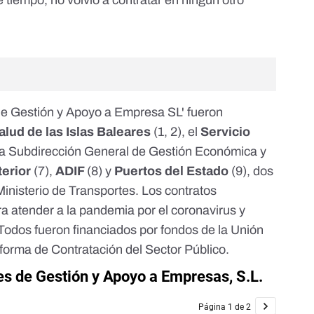
e tiempo, no volvió a contratar en ningún otro
de Gestión y Apoyo a Empresa SL' fueron
alud de las Islas Baleares
(
1
,
2
), el
Servicio
 la Subdirección General de Gestión Económica y
terior
(
7
),
ADIF
(
8
) y
Puertos del Estado
(
9
), dos
Ministerio de Transportes. Los contratos
ra atender a la pandemia por el coronavirus y
 Todos fueron financiados por fondos de la Unión
forma de Contratación del Sector Público.