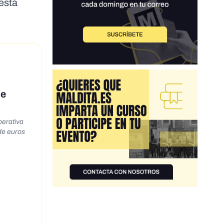
esta
de
perativa
 de euros