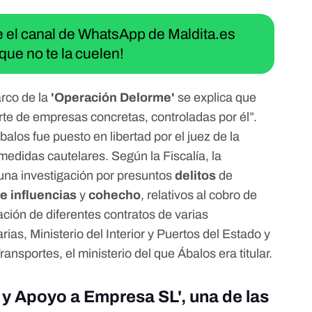
ue el canal de WhatsApp de Maldita.es
que no te la cuelen!
arco de la
'Operación Delorme'
se explica que
te de empresas concretas, controladas por él”
.
Ábalos
fue puesto en libertad
por el juez de la
edidas cautelares. Según la Fiscalía, la
una investigación por presuntos
delitos
de
de influencias
y
cohecho
, relativos al cobro de
ación de diferentes contratos de varias
ias, Ministerio del Interior y Puertos del Estado y
sportes, el ministerio del que Ábalos era titular.
 y Apoyo a Empresa SL', una de las