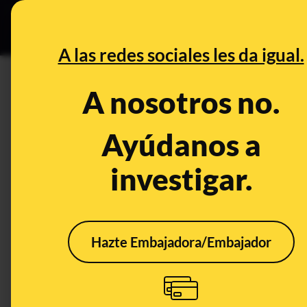
Especial C
DESINFO
PREB
A las redes sociales les da igual.
PREBUNKING
A nosotros no.
Operación Delorme y la empre
del exministro Ábalos: 52 mill
Ayúdanos a
investigar.
Publicado el
Feb 22, 2024, 6:35:31 PM
Hazte Embajadora/Embajador