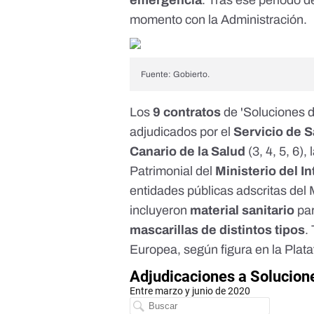
emergencia
. Tras ese periodo d
momento con la Administración.
Fuente: Gobierto.
Los
9 contratos
de 'Soluciones 
adjudicados por el
Servicio de S
Canario de la Salud
(
3
,
4
,
5
,
6
),
Patrimonial del
Ministerio del In
entidades
públicas
adscritas
del 
incluyeron
material sanitario
pa
mascarillas de distintos tipos
.
Europea, según figura en la
Plata