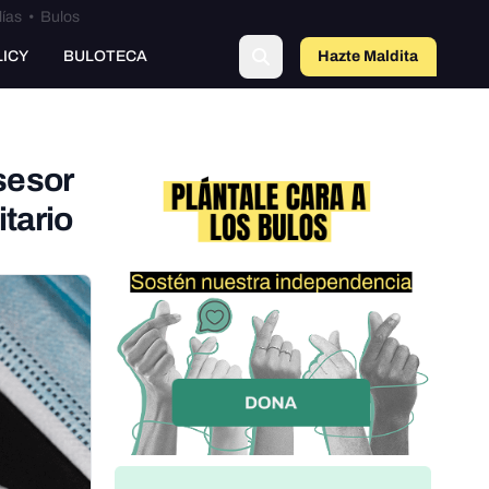
lías
•
Bulos
LICY
BULOTECA
Hazte Maldit
o
sesor
tario