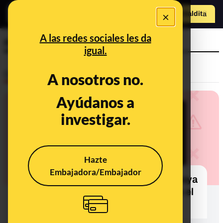
×
Hazte Maldit
o
Abrir menú
A las redes sociales les da
mascarilla
igual.
Desinfo
A nosotros no.
Ayúdanos a
investigar.
Hazte
Embajadora/Embajador
No, no es cierto que la mascarilla haya
dejado ser obligatoria en exteriores el
24 de enero de 2022