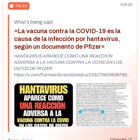
5/8/26
FALSO
What's being said:
«La vacuna contra la COVID-19 es la
causa de la infección por hantavirus,
según un documento de Pfizer»
HANTAVIRUS APARECE COMO UNA REACCION
ADVERSA A LA VACUNA CONTRA LA COVID EN LOS
DATOS DE PFIZER
https://x.com/Farmaenfurecida/status/20527082063678956
19
https://x.com/CryptoWhale/status/2052347382902190579/p
hoto/1 https://thepeoplesvoice.tv/hantavirus-is-a-side-effect-
of-pfizers-covid-shot-moderna-have-been-working-on-a-
jab-for-18-months/
Channels: