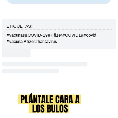
ETIQUETAS:
#vacunas
#COVID-19
#Pfizer
#COVID19
#covid
#vacuna Pfizer
#hantavirus