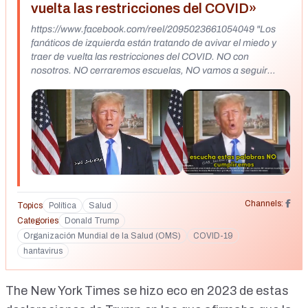
vuelta las restricciones del COVID»
https://www.facebook.com/reel/2095023661054049 "Los
fanáticos de izquierda están tratando de avivar el miedo y
traer de vuelta las restricciones del COVID. NO con
nosotros. NO cerraremos escuelas, NO vamos a seguir
mandatos de mascarillas, NO vamos a tolerar mandatos de
vacunas. No habrá dinero para el que se atreva a exigir
estos "mandatos"
Channels:
Topics
Política
Salud
Categories
Donald Trump
Organización Mundial de la Salud (OMS)
COVID-19
hantavirus
The New York Times
se hizo eco en 2023 de estas