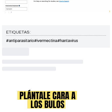
ETIQUETAS:
#antiparasitario
#ivermectina
#hantavirus