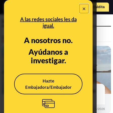
×
o
Hazte Maldit
a
Abrir menú
A las redes sociales les da
ivermectina
igual.
Desinfo
A nosotros no.
Ayúdanos a
investigar.
Hazte
Embajadora/Embajador
Bulos, desinformaciones y contexto
sobre el hantavirus y las vacunas
DESINFO
12/05/2026