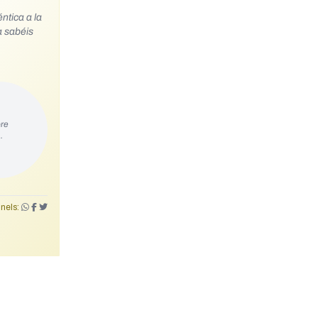
ntica a la
a sabéis
re
…
nels: