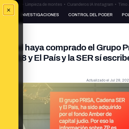
ulos Ceuta
•
Limpieza de montes
•
Curanderos IA Instagram
•
Timo 
×
NKING
INVESTIGACIONES
CONTROL DEL PODER
PO
pital haya comprado el Grupo Pr
e 2018 y El País y la SER sí escri
Actualizado el
Jul 28, 202