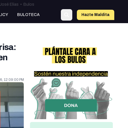
José Elías
•
Bulos
o
LICY
BULOTECA
Hazte Maldit
a
isa:
ben
6, 12:09:00 PM