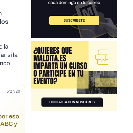
n
los
 la
ar si la
undo,
5/27/26
por eso
, ABC y