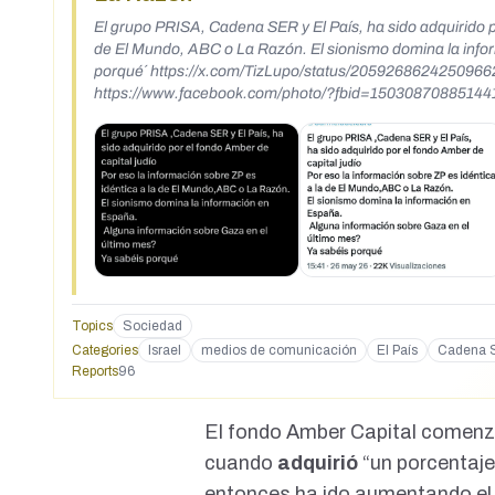
El grupo PRISA, Cadena SER y El País, ha sido adquirido po
de El Mundo, ABC o La Razón. El sionismo domina la info
porqué´ https://x.com/TizLupo/status/2059268624250966260 https://x.com/game_over_3/status/2059615516856078739
https://www.facebook.com/photo/?fbid=15030870885144
Topics
Sociedad
Categories
Israel
medios de comunicación
El País
Cadena 
Reports
96
El fondo Amber Capital comenzó
cuando
adquirió
“un porcentaje
entonces ha ido aumentando el