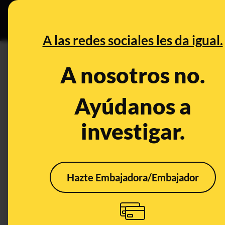
Grupos Ceuta
•
B
DESINFO
PREBU
A las redes sociales les da igual.
DESINFO
CONTEXTO
A nosotros no.
Qué sabemos de que Amber Ca
es el principal accionista desd
Ayúdanos a
sobre Gaza
investigar.
Publicado el
May 28, 2026, 4:26:37 PM
Hazte Embajadora/Embajador
CONTEXTO