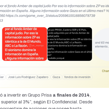
r el fondo Amber de capital judío Por eso la información sobre ZP es idé
rmación en España. Alguna información sobre Gaza en el último mes? Y
13
and 63 mo
elements
Chan
Ser
José Luis Rodríguez Zapatero
Gaza
fondos de inversión
 a invertir en Grupo Prisa
a
finales de 2014
,
 superior al 3%”, según El Confidencial.
Desde
 porcentaje de acciones que posee hasta