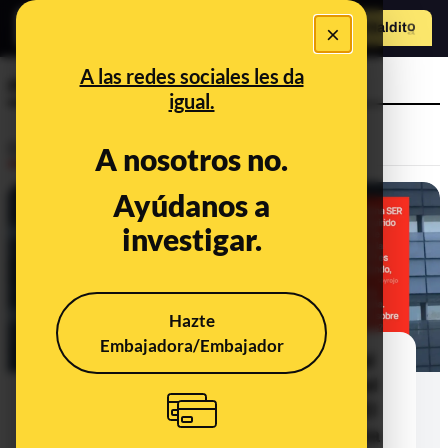
×
Hazte Maldit
o
Abrir menú
A las redes sociales les da
medios de comunicación
igual.
Desinfo
A nosotros no.
Ayúdanos a
CONTEXTO
investigar.
Hazte
Embajadora/Embajador
Qué sabemos de que Amber Capital
haya comprado el Grupo Prisa: es el
principal accionista desde 2018 y El
País y la SER sí escriben sobre Gaza