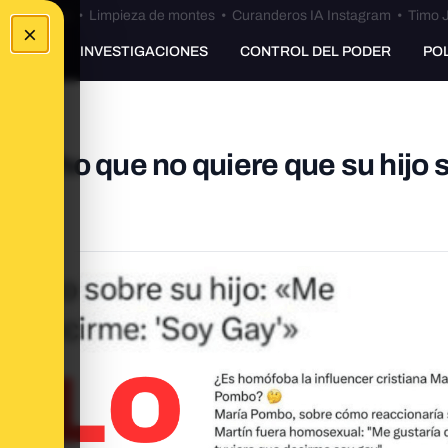
Bulos Ceuta
•
Limpieza de montes
•
Curanderos IA Instagram
•
Timo J
×
UNKING
INVESTIGACIONES
CONTROL DEL PODER
PO
 dicho que no quiere que su hijo 