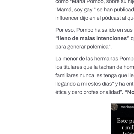
como “María Pombo, sobre su hijo
‘Mamá, soy gay’” se han publicado
influencer dijo en el pódcast al q
Por eso, Pombo ha salido en sus
“lleno de malas intenciones”
q
para generar polémica”.
La menor de las hermanas Pombo s
los titulares que la tachan de ho
familiares nunca les tenga que l
llegando a mí estos días” y ha cr
ética y cero profesionalidad”.
“No