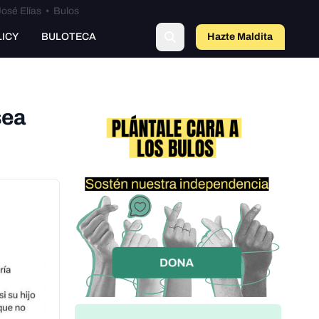
osé Elías
•
Bulos
LICY
BULOTECA
Hazte Maldit
o
sea