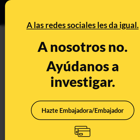
Grupos Ceuta
•
DESINFO
PREB
A las redes sociales les da igual.
DESINFO
A nosotros no.
El bulo de que María Pombo ha
gay
Ayúdanos a
investigar.
Publicado el
Oct 25, 2023, 4:20:43 PM
Hazte Embajadora/Embajador