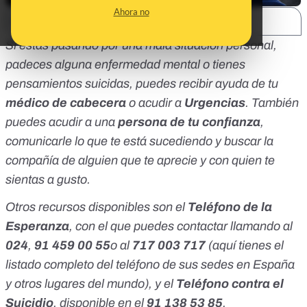
Ahora no
SHARE:
Si estás pasando por una mala situación personal,
padeces alguna enfermedad mental o tienes
pensamientos suicidas, puedes recibir ayuda de tu
médico de cabecera
o acudir a
Urgencias
. También
puedes acudir a una
persona de tu confianza
,
comunicarle lo que te está sucediendo y buscar la
compañía de alguien que te aprecie y con quien te
sientas a gusto.
Otros recursos disponibles son el
Teléfono de la
Esperanza
, con el que puedes contactar llamando al
024
,
91 459 00 55
o al
717 003 717
(
aquí tienes el
listado
completo del teléfono de sus sedes en España
y otros lugares del mundo), y el
Teléfono contra el
Suicidio
, disponible en el
91 138 53 85
.