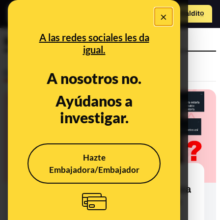
×
Hazte Maldit
o
Abrir menú
A las redes sociales les da
Mundial Catar 2022
igual.
Desinfo
A nosotros no.
Ayúdanos a
investigar.
Hazte
Embajadora/Embajador
¿Qué sabemos sobre que una
profesora de un instituto en Zaragoza
haya prohibido llevar la bandera de
España y haya colgado la de