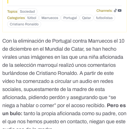
de las redes sociales. Pido perdon a todos los fans de
Cristiano Ronaldo por lo que pasó y espero que, que
Channels:
Topics
Sociedad
detenga todos los vídeos sobre ella tratando su salud
Categories
fútbol
Marruecos
Portugal
Qatar
futbolistas
mental. Y luego también sus amigos la están tratando mal
Cristiano Ronaldo
en este momento. Por favor, considérenla cómo si fuera su
hermana menor y perdónenla. Lo siento mucho y por favor
paren estos vídeos. Por favor, lo siento.
Con la eliminación de Portugal contra Marruecos el 10
de diciembre en el
Mundial de Catar
, se han hecho
virales
unas imágenes
en las que una niña aficionada
de la selección marroquí realizó unos comentarios
burlándose de Cristiano Ronaldo. A partir de este
vídeo ha comenzado a circular un audio en redes
sociales, supuestamente de la madre de esta
aficionada, pidiendo perdón y asegurando que “se
niega a hablar o comer” por el acoso recibido.
Pero es
un bulo:
tanto la propia aficionada como su padre, con
el que nos hemos puesto en contacto, niegan que este