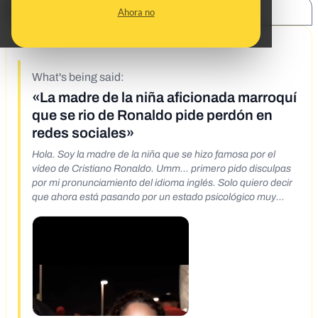
SHARE:
Ahora no
12/20/22
What's being said:
«La madre de la niña aficionada marroquí
que se rio de Ronaldo pide perdón en
redes sociales»
Hola. Soy la madre de la niña que se hizo famosa por el
vídeo de Cristiano Ronaldo. Umm... primero pido disculpas
por mi pronunciamiento del idioma inglés. Solo quiero decir
que ahora está pasando por un estado psicológico muy
fuerte a tal punto que ella se niega a comer o hablar por los
comentarios. Les asegura que mi hija no quiso insultar a l
jugador Cristiano Ronaldo porque ella no sabe nada de
fútbol, solo estaba repitiendo lo que escuchaba a su
alrededor. Y esos movimientos te provocaban eran
movimientos, movimientos, perdón, movimientos infantiles
porque todavía es joven . Tiene nueve años y ella solo quería
expresar su alegría. Pero desafortunadamente fue víctima