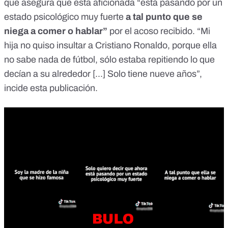
que asegura que esta aficionada “está pasando por un
estado psicológico muy fuerte
a tal punto que se
niega a comer o hablar”
por el acoso recibido. “Mi
hija no quiso insultar a Cristiano Ronaldo, porque ella
no sabe nada de fútbol, sólo estaba repitiendo lo que
decían a su alrededor [...] Solo tiene nueve años”,
incide esta publicación.