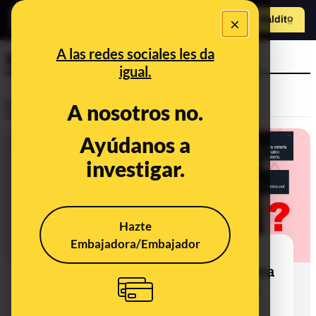
×
Hazte Maldit
o
Abrir menú
A las redes sociales les da
Mundial Catar 2022
igual.
Desinfo
A nosotros no.
Ayúdanos a
investigar.
Hazte
Embajadora/Embajador
¿Qué sabemos sobre que una
profesora de un instituto en Zaragoza
haya prohibido llevar la bandera de
España y haya colgado la de