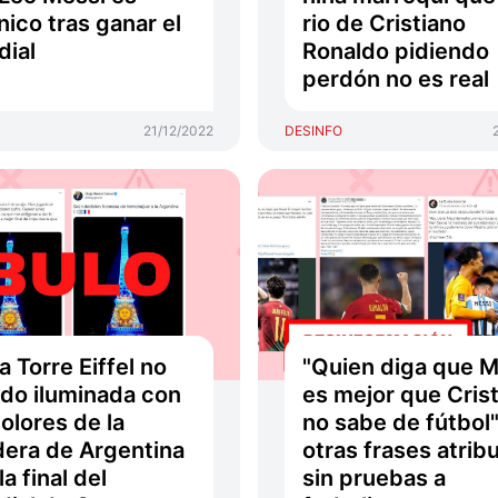
nico tras ganar el
rio de Cristiano
ial
Ronaldo pidiendo
perdón no es real
21/12/2022
DESINFO
la Torre Eiffel no
"Quien diga que M
ido iluminada con
es mejor que Cris
colores de la
no sabe de fútbol"
era de Argentina
otras frases atrib
la final del
sin pruebas a