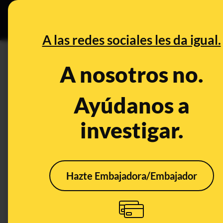
Especial Ceut
DESINFO
PREB
A las redes sociales les da igual.
Mundial Catar 2022
A nosotros no.
Desinfo
Ayúdanos a
investigar.
Hazte Embajadora/Embajador
¿Qué sabemos sobre
No, 
que una profesora de
de l