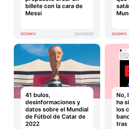
billete con la cara de
satá
Messi
Mund
DESINFO
23/12/2022
DESINFO
41 bulos,
No, 
desinformaciones y
ha s
datos sobre el Mundial
los 
de Fútbol de Catar de
band
2022
tras 