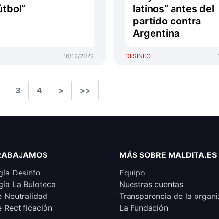
útbol”
latinos” antes del
partido contra
Argentina
16/12/2022
DESINFO
3
4
>
>>
RABAJAMOS
MÁS SOBRE MALDITA.ES
ía Desinfo
Equipo
ía La Buloteca
Nuestras cuentas
e Neutralidad
Transparencia de la organi
e Rectificación
La Fundación