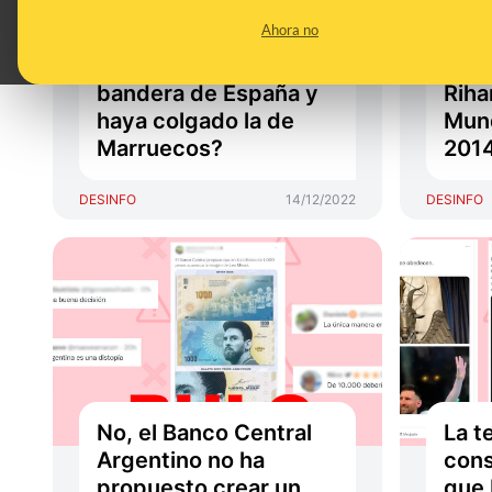
un instituto en
Pris
Ahora no
Zaragoza haya
asis
prohibido llevar la
de C
bandera de España y
Riha
haya colgado la de
Mund
Marruecos?
201
DESINFO
14/12/2022
DESINFO
No, el Banco Central
La t
Argentino no ha
cons
propuesto crear un
que 