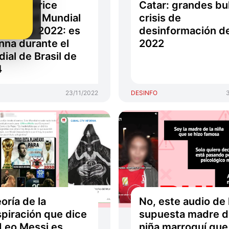
cila Beatrice
Catar: grandes bu
tiendo al Mundial
crisis de
atar de 2022: es
desinformación d
nna durante el
2022
ial de Brasil de
4
23/11/2022
DESINFO
eoría de la
No, este audio de 
piración que dice
supuesta madre d
Leo Messi es
niña marroquí que