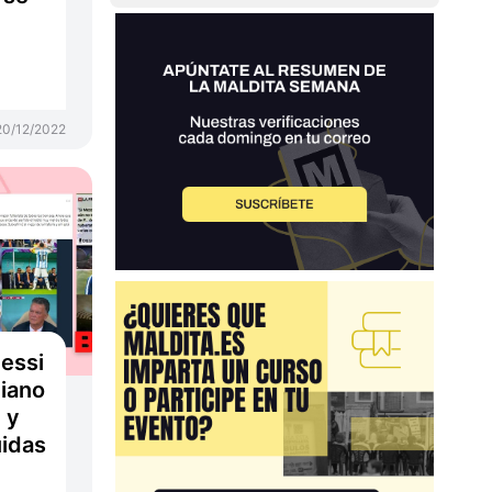
20/12/2022
essi
tiano
 y
uidas