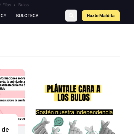
 Elías
•
Bulos
ICY
BULOTECA
Hazte Maldit
a
l de