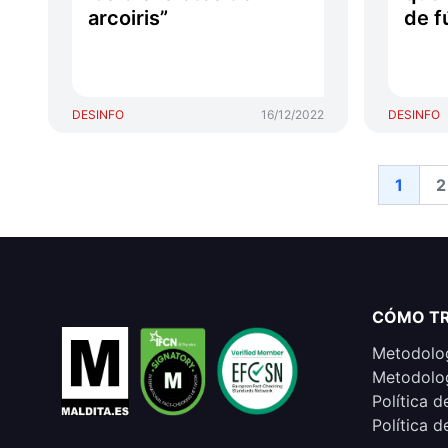
arcoiris”
de f
DESINFO
16/12/2022
DESINFO
1
2
CÓMO T
Metodolog
Metodolog
Política d
Política d