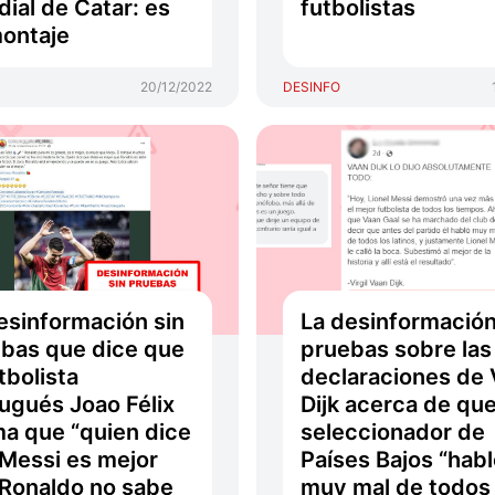
ial de Catar: es
futbolistas
ontaje
20/12/2022
DESINFO
esinformación sin
La desinformación
bas que dice que
pruebas sobre las
utbolista
declaraciones de 
ugués Joao Félix
Dijk acerca de que
ma que “quien dice
seleccionador de
Messi es mejor
Países Bajos “hab
Ronaldo no sabe
muy mal de todos 