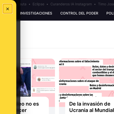
a
•
Bulos Ceuta
•
Eclipse
•
Curanderos IA Instagram
•
Timo José
×
UNKING
INVESTIGACIONES
CONTROL DEL PODER
POL
este vídeo no es
De la invasión de
a influencer
Ucrania al Mundia