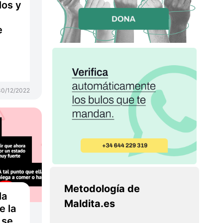
los y
e
30/12/2022
Metodología de
la
Maldita.es
e la
 se