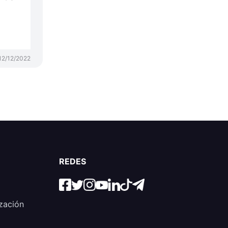
12/12/2022
REDES
zación