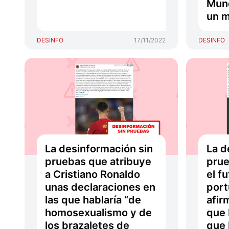
Mund
un m
DESINFO
17/11/2022
DESINFO
La desinformación sin
La d
pruebas que atribuye
prue
a Cristiano Ronaldo
el f
unas declaraciones en
port
las que hablaría “de
afir
homosexualismo y de
que 
los brazaletes de
que 