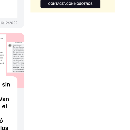
16/12/2022
 sin
Van
 el
ló
los