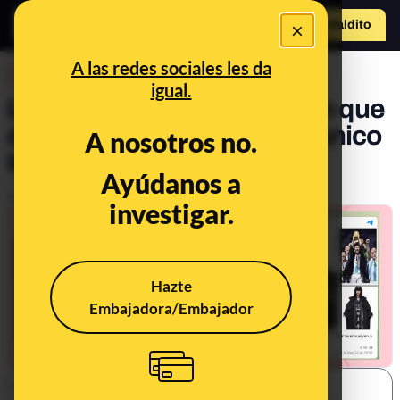
×
Hazte Maldit
o
Abrir menú
A las redes sociales les da
DESINFO
igual.
La teoría de la conspiración que
dice que Leo Messi es satánico
A nosotros no.
tras ganar el Mundial
Ayúdanos a
Publicado el
Dec 21, 2022, 5:03:17 PM
investigar.
Hazte
Embajadora/Embajador
SHARE: