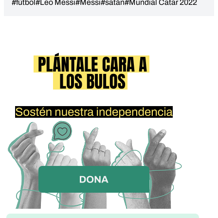
#fútbol
#Leo Messi
#Messi
#satán
#Mundial Catar 2022