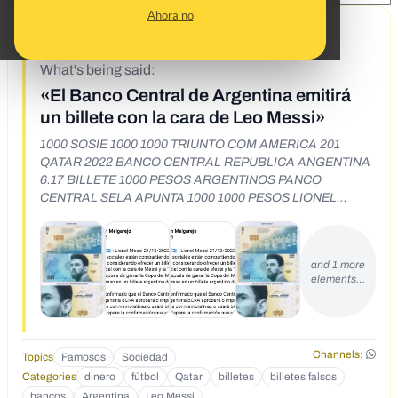
Ahora no
12/22/22
What's being said:
«El Banco Central de Argentina emitirá
un billete con la cara de Leo Messi»
1000 SOSIE 1000 1000 TRIUNTO COM AMERICA 201
QATAR 2022 BANCO CENTRAL REPUBLICA ANGENTINA
6.17 BILLETE 1000 PESOS ARGENTINOS PANCO
CENTRAL SELA APUNTA 1000 1000 PESOS LIONEL
MEGBI GATAR 2022 LIONEL MESSI CARTA DE LA
SELECOON ARGENT 1000
and 1 more
elements…
Channels:
Topics
Famosos
Sociedad
Categories
dinero
fútbol
Qatar
billetes
billetes falsos
bancos
Argentina
Leo Messi