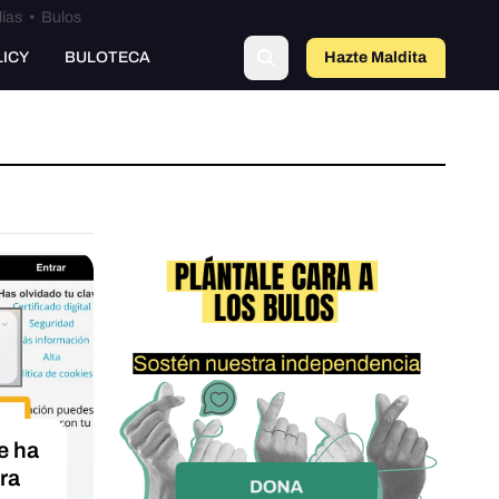
lías
•
Bulos
o
LICY
BULOTECA
Hazte Maldit
a
e ha
ra