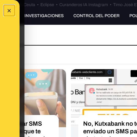
euta
•
Bulos Ceuta
•
Eclipse
•
Curanderos IA Instagram
•
Timo José E
×
UNKING
INVESTIGACIONES
CONTROL DEL PODER
PO
 detectar SMS
No, Kutxabank no t
dulentos que te
enviado un SMS pa