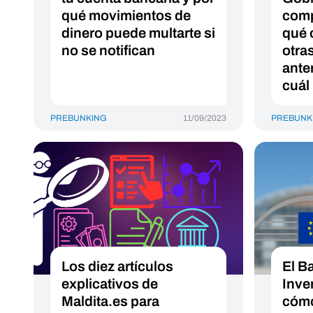
qué movimientos de
comp
dinero puede multarte si
qué 
no se notifican
otra
ante
cuál
PREBUNKING
11/09/2023
PREBUNK
Los diez artículos
El B
explicativos de
Inve
Maldita.es para
cómo