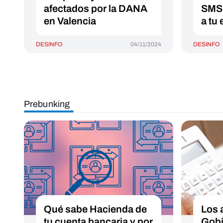
afectados por la DANA
SMS 
en Valencia
a tu
DESINFO
04/11/2024
DESINFO
Prebunking
Qué sabe Hacienda de
Los 
tu cuenta bancaria y por
Gobi