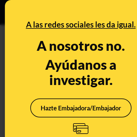
Especial C
DESINFO
PREB
A las redes sociales les da igual.
banco
A nosotros no.
Desinfo
Ayúdanos a
investigar.
FALSO
Hazte Embajadora/Embajador
El vídeo de dos mujeres
Cómo
musulmanas que no
frau