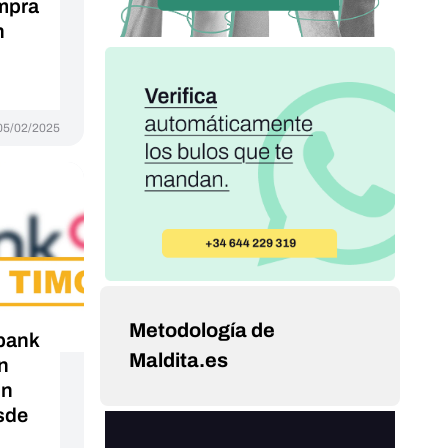
ompra
n
05/02/2025
Metodología de
bank
Maldita.es
n
un
esde