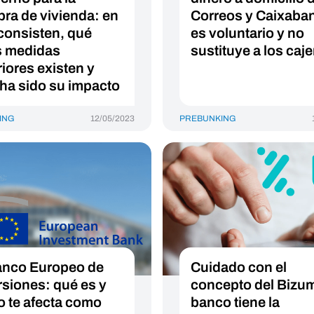
ra de vivienda: en
Correos y Caixaba
consisten, qué
es voluntario y no
s medidas
sustituye a los caj
riores existen y
 ha sido su impacto
ING
12/05/2023
PREBUNKING
anco Europeo de
Cuidado con el
rsiones: qué es y
concepto del Bizum
 te afecta como
banco tiene la