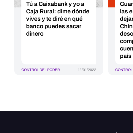
Tú a Caixabank y yo a
Cuan
Caja Rural: dime dónde
las 
vives y te diré en qué
deja
banco puedes sacar
Chin
dinero
desc
comp
cuen
país
CONTROL DEL PODER
14/01/2022
CONTROL