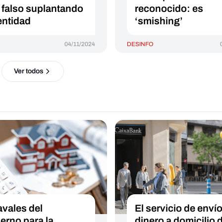
falso suplantando
reconocido: es
 entidad
‘smishing’
04/11/2024
DESINFO
Ver todos
avales del
El servicio de enví
erno para la
dinero a domicilio 