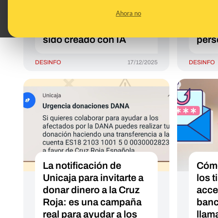
pueden retirar dinero de
lleg
Ahora no
un banco por usar
mens
“hiyab” no es real y ha
banc
sido creado con IA
pers
DESINFO
17/12/2025
DESINFO
La notificación de
Cómo
Unicaja para invitarte a
los 
donar dinero a la Cruz
acce
Roja: es una campaña
banc
real para ayudar a los
llam