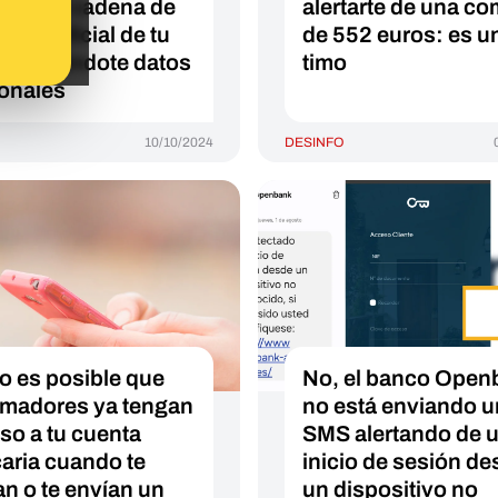
an en la cadena de
alertarte de una c
ajes oficial de tu
de 552 euros: es u
o pidiéndote datos
timo
onales
10/10/2024
DESINFO
 es posible que
No, el banco Open
timadores ya tengan
no está enviando u
so a tu cuenta
SMS alertando de 
aria cuando te
inicio de sesión d
an o te envían un
un dispositivo no