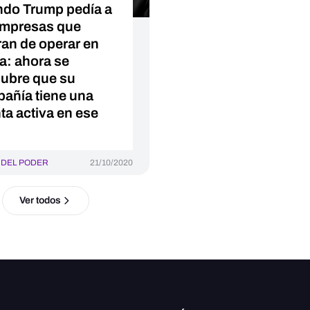
do Trump pedía a
empresas que
ran de operar en
a: ahora se
ubre que su
añía tiene una
ta activa en ese
 DEL PODER
21/10/2020
Ver todos