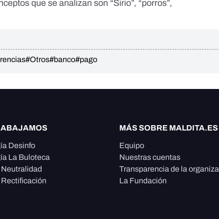
onceptos que se analizan son “
Sirio
”, “
porros
”,
erencias
#Otros
#banco
#pago
RABAJAMOS
MÁS SOBRE MALDITA.ES
ía Desinfo
Equipo
ía La Buloteca
Nuestras cuentas
e Neutralidad
Transparencia de la organiz
 Rectificación
La Fundación