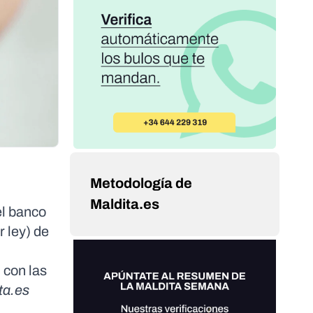
Metodología de
Maldita.es
el banco
r ley) de
 con las
ta.es