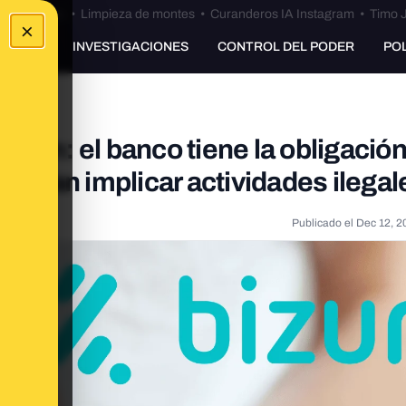
Bulos Ceuta
•
Limpieza de montes
•
Curanderos IA Instagram
•
Timo J
×
UNKING
INVESTIGACIONES
CONTROL DEL PODER
PO
izum: el banco tiene la obligació
puedan implicar actividades ilegal
Publicado el
Dec 12, 2