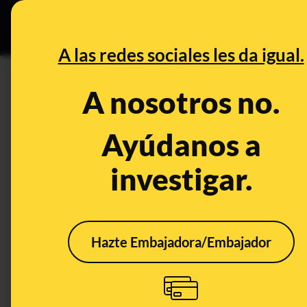
Grupos Ceuta
•
DESINFO
PREB
A las redes sociales les da igual.
PREBUNKING
A nosotros no.
Cuidado con el concepto del B
vigilar las transacciones que 
Ayúdanos a
investigar.
Otros
Tecnología
Hazte Embajadora/Embajador