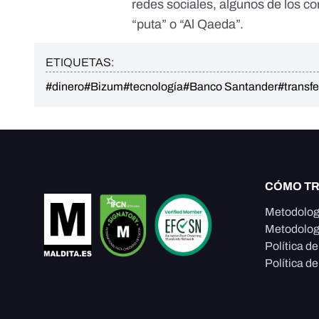
redes sociales, algunos de los c
“
puta
” o “
Al Qaeda
”.
ETIQUETAS:
#dinero
#Bizum
#tecnología
#Banco Santander
#transf
CÓMO T
Metodolog
Metodolog
Política d
Política de