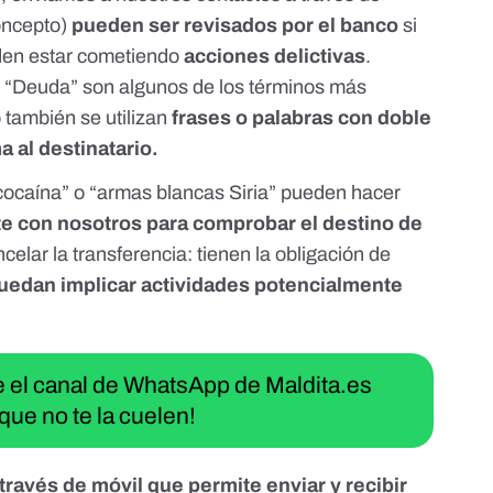
oncepto)
pueden ser revisados por el banco
si
den estar cometiendo
acciones delictivas
.
 “Deuda” son algunos de los términos más
 también se utilizan
frases o palabras con doble
a al destinatario.
cocaína”
o
“armas blancas Siria”
pueden hacer
te con nosotros para comprobar el destino de
ncelar la transferencia: tienen la obligación de
puedan implicar actividades potencialmente
ue el canal de WhatsApp de Maldita.es
que no te la cuelen!
través de móvil que permite enviar y recibir