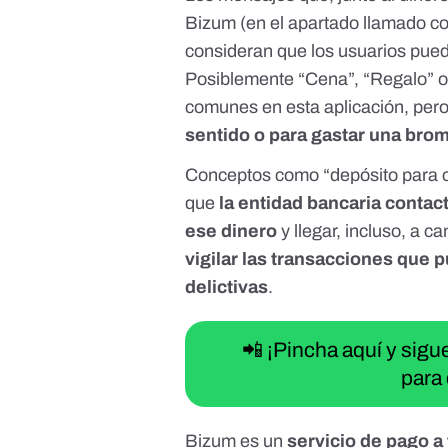
Bizum
(en el apartado llamado c
consideran que los usuarios pue
Posiblemente “Cena”, “Regalo” o
comunes en esta aplicación, pero
sentido o para gastar una brom
Conceptos como
“depósito para 
que
la entidad bancaria contac
ese dinero
y llegar, incluso, a ca
vigilar las transacciones que 
delictivas
.
📲 ¡Pincha aquí y sig
para 
Bizum es un
servicio de pago
a 