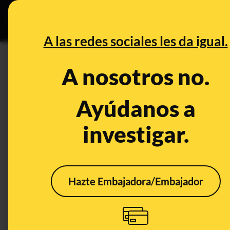
Especial C
DESINFO
PREB
A las redes sociales les da igual.
PREBUNKING
A nosotros no.
Los casi ocho millones de des
muertes por el salto a la valla 
Ayúdanos a
Migración en 2022
investigar.
Publicado el
Dec 30, 2022, 2:12:49 PM
Hazte Embajadora/Embajador