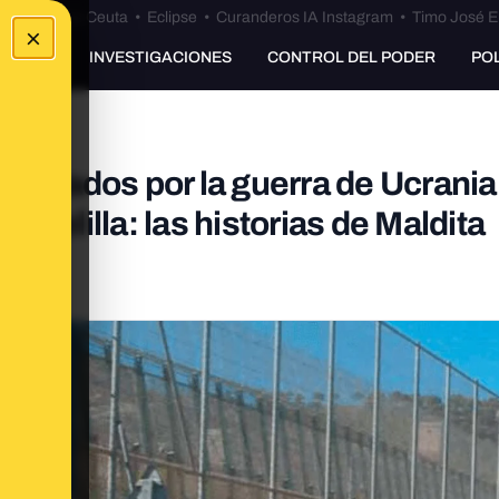
euta
•
Bulos Ceuta
•
Eclipse
•
Curanderos IA Instagram
•
Timo José E
×
UNKING
INVESTIGACIONES
CONTROL DEL PODER
PO
plazados por la guerra de Ucrania 
de Melilla: las historias de Maldita