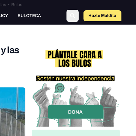
lías
•
Bulos
LICY
BULOTECA
Hazte Maldit
o
y las