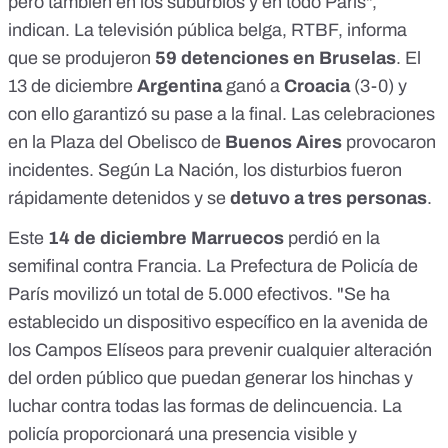
pero también en los suburbios y en todo París",
indican. La televisión pública belga,
RTBF
, informa
que se produjeron
59 detenciones en Bruselas
.
El
13 de diciembre
Argentina
ganó a
Croacia
(3-0) y
con ello garantizó su pase a la final. Las
celebraciones
en la Plaza del Obelisco de
Buenos Aires
provocaron
incidentes. Según La Nación, los disturbios fueron
rápidamente detenidos y se
detuvo a tres personas
.
Este
14 de diciembre
Marruecos
perdió en la
semifinal contra Francia. La Prefectura de Policía de
París movilizó un total de 5.000 efectivos. "Se ha
establecido un dispositivo específico en la avenida de
los Campos Elíseos para prevenir cualquier alteración
del orden público que puedan generar los hinchas y
luchar contra todas las formas de delincuencia. La
policía proporcionará una presencia visible y