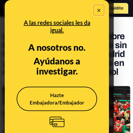
×
Hazte Maldit
o
Abrir menú
A las redes sociales les da
PREBUNKING
igual.
La victoria de Marruecos sobre
España en el Mundial acabó sin
A nosotros no.
heridos ni detenidos en Madrid
Ayúdanos a
y Barcelona: qué ha pasado en
investigar.
otras celebraciones de fútbol
Publicado el
Dec 15, 2022, 1:04:32 PM
Hazte
Embajadora/Embajador