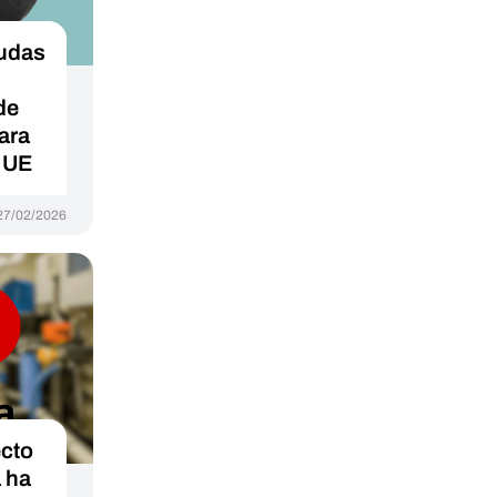
dudas
de
ara
a UE
27/02/2026
ecto
 ha