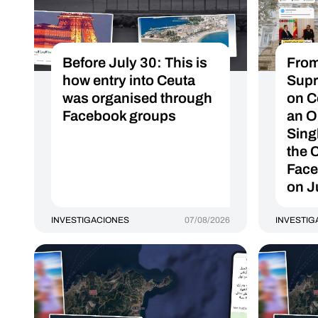
Before July 30: This is
From
how entry into Ceuta
Supr
was organised through
on C
Facebook groups
an O
Sing
the 
Face
on J
INVESTIGACIONES
07/08/2026
INVESTIG