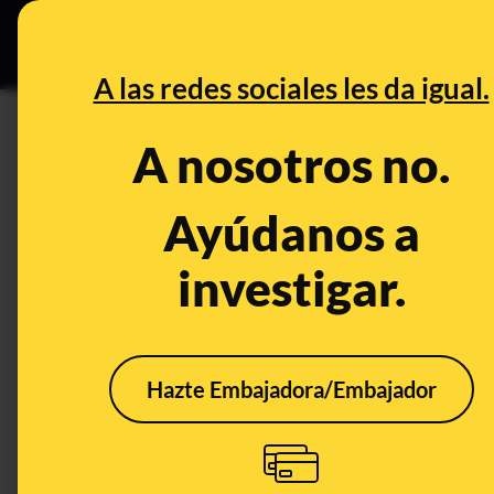
Grupos Ceuta
•
DESINFO
PREB
A las redes sociales les da igual.
Marruecos
A nosotros no.
Desinfo
Ayúdanos a
investigar.
Hazte Embajadora/Embajador
29 bulos,
El a
desinformaciones y
Espa