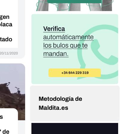
agen
placa
ntado
20/11/2020
Metodología de
Maldita.es
s
" de