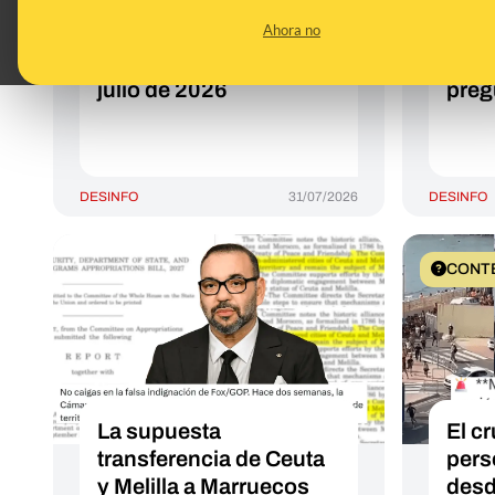
contexto sobre la
sobr
Ahora no
entrada de personas
extr
migrantes a Ceuta en
aco
julio de 2026
preg
DESINFO
31/07/2026
DESINFO
CONT
La supuesta
El c
transferencia de Ceuta
pers
y Melilla a Marruecos
desd