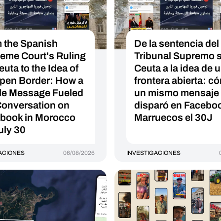
 the Spanish
De la sentencia del
eme Court's Ruling
Tribunal Supremo 
euta to the Idea of
Ceuta a la idea de 
pen Border: How a
frontera abierta: c
le Message Fueled
un mismo mensaje 
Conversation on
disparó en Facebo
book in Morocco
Marruecos el 30J
uly 30
ACIONES
06/08/2026
INVESTIGACIONES