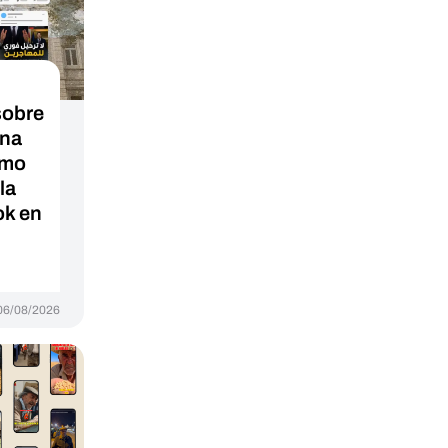
sobre
una
ómo
la
ok en
06/08/2026