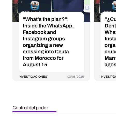
"What's the plan?":
"¿Cu
Inside the WhatsApp,
Dent
Facebook and
What
Instagram groups
Inst
organizing a new
orga
crossing into Ceuta
cruc
from Morocco for
Marr
August 15
agos
INVESTIGACIONES
03/08/2026
INVESTIG
Control del poder