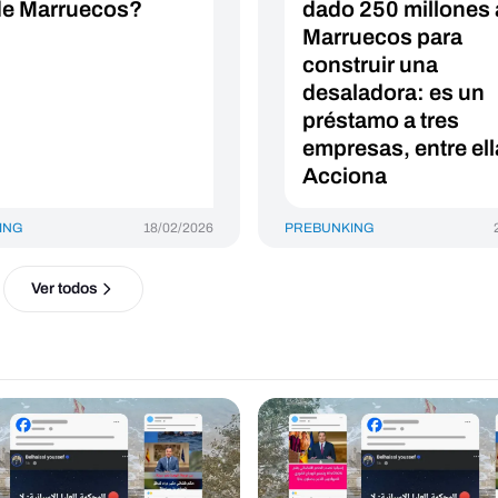
e Marruecos?
dado 250 millones 
Marruecos para
construir una
desaladora: es un
préstamo a tres
empresas, entre el
Acciona
ING
18/02/2026
PREBUNKING
Ver todos