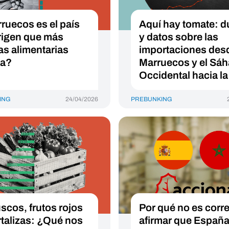
ruecos es el país
Aquí hay tomate: 
rigen que más
y datos sobre las
tas alimentarias
importaciones des
va?
Marruecos y el Sáh
Occidental hacia l
ING
24/04/2026
PREBUNKING
scos, frutos rojos
Por qué no es corr
rtalizas: ¿Qué nos
afirmar que España