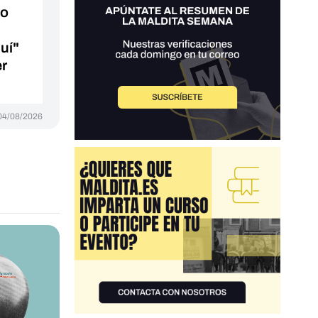
do
uí"
er
04/08/2026