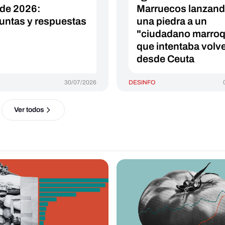
o de 2026:
Marruecos lanzan
untas y respuestas
una piedra a un
"ciudadano marroq
que intentaba volv
desde Ceuta
30/07/2026
DESINFO
Ver todos