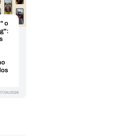
" o
ag":
s
no
los
27/04/2026