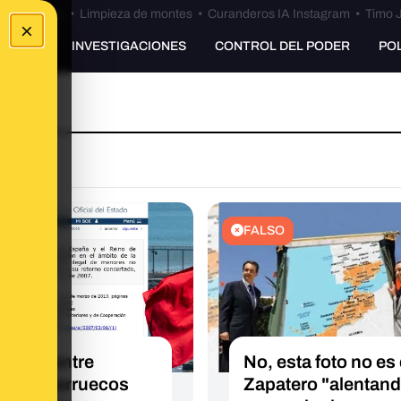
Bulos Ceuta
•
Limpieza de montes
•
Curanderos IA Instagram
•
Timo J
×
UNKING
INVESTIGACIONES
CONTROL DEL PODER
PO
FALSO
cuerdo entre
No, esta foto no es
ña y Marruecos
Zapatero "alentand