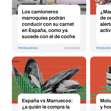
Los camioneros
¿Mar
marroquíes podrán
de o
conducir con su carnet
aler
en España, como ya
acti
sucede con el de coche
PREBUNKING
04/03/2024
PREBUNK
España vs Marruecos:
Molu
¿a quién le compra la
y ho