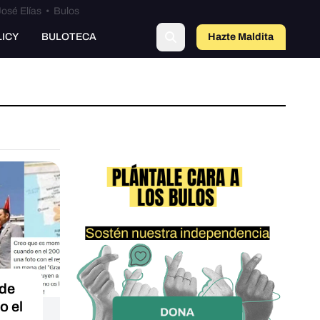
osé Elías
•
Bulos
o
LICY
BULOTECA
Hazte Maldit
a
 de
o el