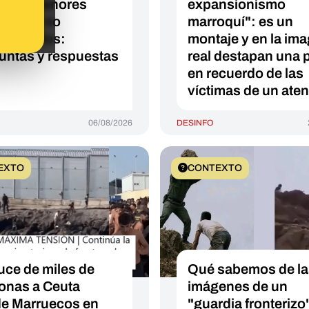
e los menores
expansionismo
anjeros no
marroquí": es un
mpañados:
montaje y en la im
untas y respuestas
real destapan una 
en recuerdo de las
víctimas de un ate
06/08/2026
DESINFO
EXTO
CONTEXTO
ruce de miles de
Qué sabemos de la
onas a Ceuta
imágenes de un
e Marruecos en
"guardia fronterizo