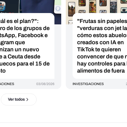
ál es el plan?":
"Frutas sin papeles
ro de los grupos de
"verduras con jet l
sApp, Facebook e
cómo estos abuelo
agram que
creados con IA en
nizan un nuevo
TikTok te quieren
e a Ceuta desde
convencer de que 
uecos para el 15 de
hay controles para 
to
alimentos de fuera
ACIONES
03/08/2026
INVESTIGACIONES
Ver todos