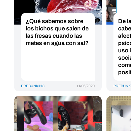
¿Qué sabemos sobre
De la
los bichos que salen de
cabe
las fresas cuando las
afec
metes en agua con sal?
psic
uso 
soci
como
posi
PREBUNKING
11/06/2020
PREBUNK