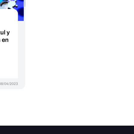
ul y
 en
08/04/2023