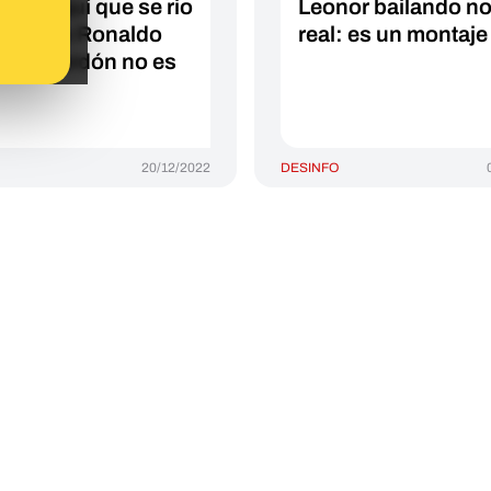
 marroquí que se rio
Leonor bailando no
ristiano Ronaldo
real: es un montaje
endo perdón no es
20/12/2022
DESINFO