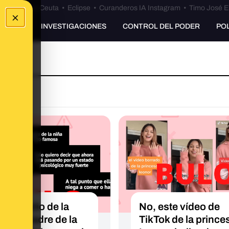
euta
•
Bulos Ceuta
•
Eclipse
•
Curanderos IA Instagram
•
Timo José E
×
UNKING
INVESTIGACIONES
CONTROL DEL PODER
PO
este audio de la
No, este vídeo de
esta madre de la
TikTok de la prince