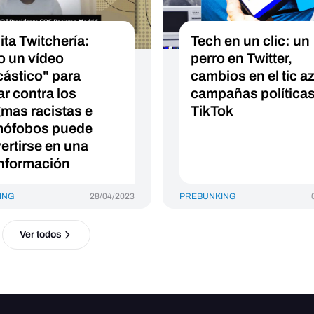
ita Twitchería:
Tech en un clic: un
 un vídeo
perro en Twitter,
cástico" para
cambios en el tic az
ar contra los
campañas políticas
gmas racistas e
TikTok
mófobos puede
ertirse en una
nformación
ING
28/04/2023
PREBUNKING
Ver todos