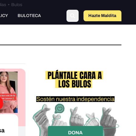
lías
•
Bulos
LICY
BULOTECA
Hazte Maldit
a
sa