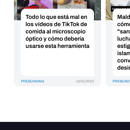
Todo lo que está mal en
Mald
los vídeos de TikTok de
cómo
comida al microscopio
"sar
óptico y cómo debería
luch
usarse esta herramienta
esti
isla
conv
desi
PREBUNKING
13/01/2023
PREBUNK