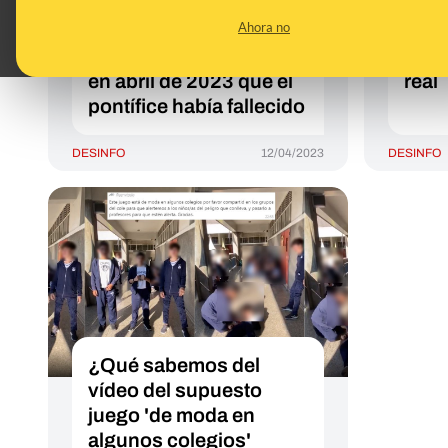
anunciar en Semana
niña
Ahora no
Santa": la teoría de la
de C
conspiración que decía
pidi
en abril de 2023 que el
real
pontífice había fallecido
DESINFO
12/04/2023
DESINFO
¿Qué sabemos del
vídeo del supuesto
juego 'de moda en
algunos colegios'