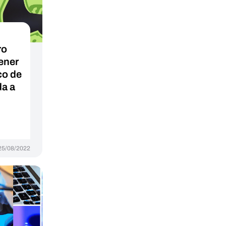
ro
ener
co de
da a
25/08/2022