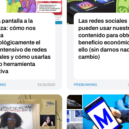
 pantalla a la
Las redes sociales
za: cómo nos
pueden usar nuest
ta
contenido para obt
ológicamente el
beneficio económi
intensivo de redes
ello (sin darnos na
ales y cómo usarlas
cambio)
 herramienta
tiva
ING
31/10/2022
PREBUNKING