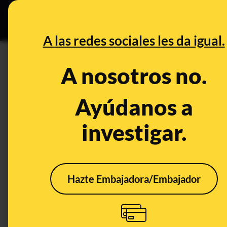
Especial C
DESINFO
PREB
A las redes sociales les da igual.
Tik Tok
A nosotros no.
Desinfo
Ayúdanos a
investigar.
Hazte Embajadora/Embajador
“El Papa Francisco está
No, 
muerto y lo van a
supu