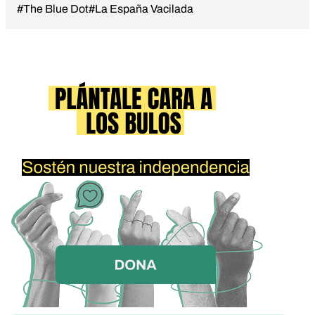
#The Blue Dot
#La España Vacilada