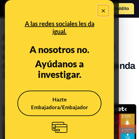
×
Hazte Maldit
o
Abrir menú
A las redes sociales les da
PREBUNKING
igual.
Cómo se cuela la
desinformación climática y
A nosotros no.
científica en supuestos
Ayúdanos a
documentales contra la Agenda
investigar.
2030
Ciencia
Salud
Medio ambiente
Economía
Publicado el
Oct 18, 2023, 9:52:29 AM
Hazte
Actualizado el
Feb 11, 2025, 12:21:00 PM
Embajadora/Embajador