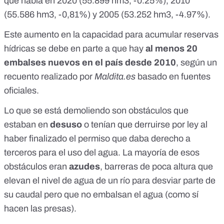
que había en 2020 (
55.899 hm3
, -0.25%), 2010
(
55.586 hm3
, -0,81%) y 2005 (
53.252 hm3
, -4.97%).
Este aumento en la capacidad para acumular reservas
hídricas se debe en parte a que hay
al menos
20
embalses nuevos
en el país desde 2010
, según un
recuento realizado por
Maldita.es
basado en fuentes
oficiales.
Lo que se está demoliendo son obstáculos que
estaban en
desuso
o tenían que derruirse por ley al
haber finalizado el
permiso que daba derecho a
terceros
para el uso del agua. La mayoría de esos
obstáculos eran
azudes
, barreras de poca altura que
elevan el nivel de agua de un río para desviar parte de
su caudal pero que no embalsan el agua (como sí
hacen las presas).