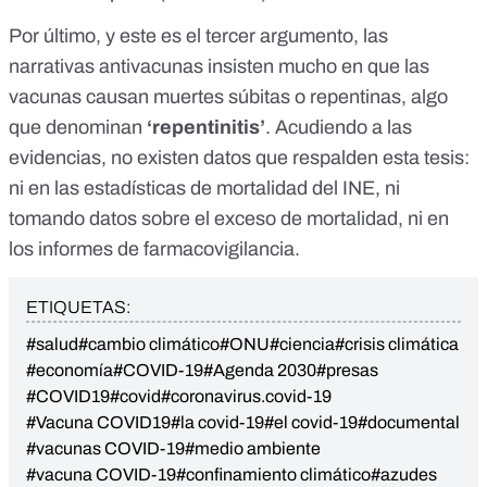
Por último, y este es el tercer argumento, las
narrativas antivacunas insisten mucho en que las
vacunas causan muertes súbitas o repentinas, algo
que denominan
‘repentinitis’
. Acudiendo a las
evidencias, no existen datos que respalden esta tesis:
ni en las
estadísticas de mortalidad del INE
, ni
tomando datos sobre el
exceso de mortalidad
, ni en
los
informes de farmacovigilancia
.
ETIQUETAS:
#salud
#cambio climático
#ONU
#ciencia
#crisis climática
#economía
#COVID-19
#Agenda 2030
#presas
#COVID19
#covid
#coronavirus.covid-19
#Vacuna COVID19
#la covid-19
#el covid-19
#documental
#vacunas COVID-19
#medio ambiente
#vacuna COVID-19
#confinamiento climático
#azudes