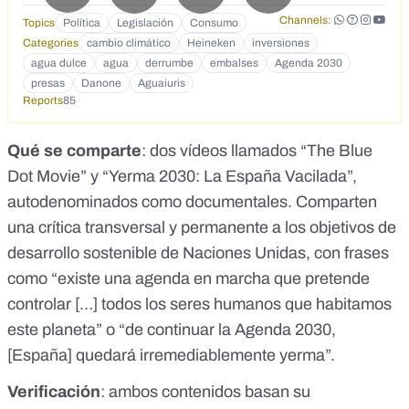
no vas a poder controlar cuánta agua te viene ni a qué
Channels:
Topics
Política
Legislación
Consumo
precio te viene. Estas presas que supuestamente son
Categories
cambio climático
Heineken
inversiones
antiguas y hay que derribarlas es la mayor falacia para
agua dulce
agua
derrumbe
embalses
Agenda 2030
poder justificar la barbaridad que están haciendo. Se ha
destinado una partida de 2.500 millones de euros para
presas
Danone
Aguaiuris
Reports
restaurar los ríos, para derribar esas presas, pero ese
85
dinero está saliendo de nuestros bolsillos. Y esos caudales
que vas a liberar con esa presa, un fondo de inversión se va
Qué se comparte
: dos vídeos llamados “The Blue
a quedar con su gestión. Vídeo de Pilar Esquinas en el
Dot Movie” y “Yerma 2030: La España Vacilada”,
documental/reportaje titulado The Blue Dot Movie que habla
de cómo España lidera, a nivel mundial, el número de
autodenominados como documentales. Comparten
presas derrumbadas, y que la razón de devolver los ríos a
una crítica transversal y permanente a los
objetivos de
sus cauces es que luego el agua de estos sea controlada
por grandes multinacionales y fondos de inversión (e.g.
desarrollo sostenible de Naciones Unidas
, con frases
Danone, Heineken...). Escuchen a la abogada Pilar
como “existe una agenda en marcha que pretende
Esquinas, explicar cómo tras el derribo de las presas,
controlar […] todos los seres humanos que habitamos
grupos de inversión como Nestlē, Danone, Bezoya y
Heineken se quedan con la gestión del agua en gran parte
este planeta” o “de continuar la Agenda 2030,
de nuestro país.
[España] quedará irremediablemente yerma”.
https://www.instagram.com/reel/Cx60h5XN2w_/?
igshid=MzRlODBiNWFlZA==
Verificación
: ambos contenidos basan su
https://youtube.com/shorts/TbKKvEjB8QQ?