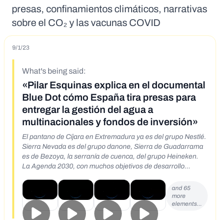
presas, confinamientos climáticos, narrativas
sobre el CO₂ y las vacunas COVID
9/1/23
What's being said:
«Pilar Esquinas explica en el documental
Blue Dot cómo España tira presas para
entregar la gestión del agua a
multinacionales y fondos de inversión»
El pantano de Cíjara en Extremadura ya es del grupo Nestlé.
Sierra Nevada es del grupo danone, Sierra de Guadarrama
es de Bezoya, la serranía de cuenca, del grupo Heineken.
La Agenda 2030, con muchos objetivos de desarrollo
sostenible, sólamente ve uno y es el control del agua. Toda
el agua sana, toda el agua de manantial, ya no nos
and 65
pertenece sino que tú si quieres acceder a ella tienes que
more
elements…
pagar. Sólamente vas a poderte suministrar del agua que
viene en una tubería y que está sujeta a un contador donde