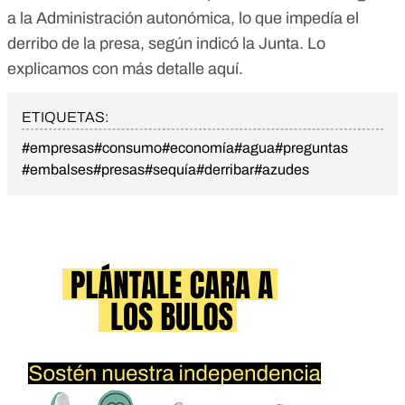
a la Administración autonómica, lo que impedía el
derribo de la presa, según indicó la Junta. Lo
explicamos con más detalle
aquí
.
ETIQUETAS:
#empresas
#consumo
#economía
#agua
#preguntas
#embalses
#presas
#sequía
#derribar
#azudes