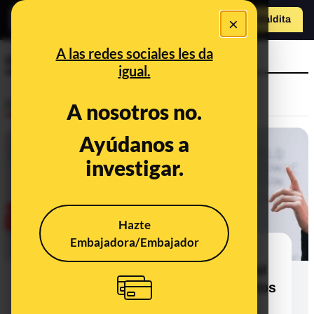
×
o
Hazte Maldit
a
Abrir menú
A las redes sociales les da
confinamiento climático
igual.
Desinfo
A nosotros no.
Ayúdanos a
investigar.
Hazte
Embajadora/Embajador
Qué sabemos del vídeo en el que
Nicole Schwab, hija del fundador del
FMI, dice que “vienen confinamientos
climáticos permanentes”