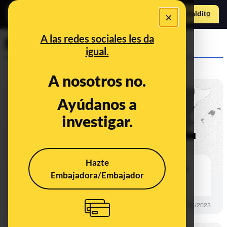
×
Hazte Maldit
o
Abrir menú
A las redes sociales les da
Maldito Dato
igual.
A nosotros no.
Ayúdanos a
investigar.
Hazte
Resultados Asturias: Barbón repite
Embajadora/Embajador
como más votado
CONTROL DEL PODER
29/05/2023