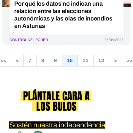
Por qué los datos no indican una
relación entre las elecciones
autonómicas y las olas de incendios
en Asturias
CONTROL DEL PODER
05/04/2023
<<
<
7
8
9
10
11
12
>
>>