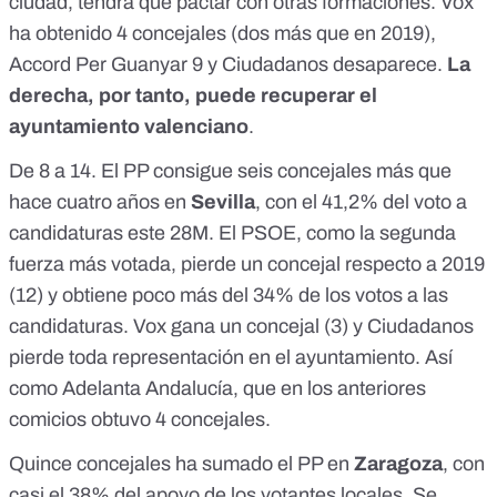
ciudad, tendrá que pactar con otras formaciones. Vox
ha obtenido 4 concejales (dos más que en 2019),
Accord Per Guanyar 9 y Ciudadanos desaparece.
La
derecha, por tanto, puede recuperar el
ayuntamiento valenciano
.
De 8 a 14. El PP consigue seis concejales más que
hace cuatro años en
Sevilla
, con el 41,2% del voto a
candidaturas este 28M. El PSOE, como la segunda
fuerza más votada, pierde un concejal respecto a 2019
(12) y obtiene poco más del 34% de los votos a las
candidaturas. Vox gana un concejal (3) y Ciudadanos
pierde toda representación en el ayuntamiento. Así
como Adelanta Andalucía, que en los anteriores
comicios obtuvo 4 concejales.
Quince concejales ha sumado el PP en
Zaragoza
, con
casi el 38% del apoyo de los votantes locales. Se