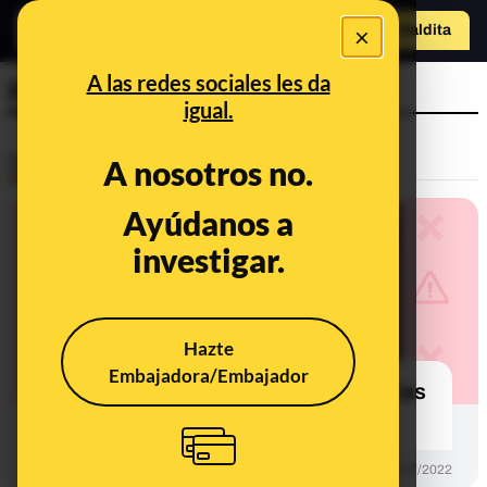
×
Hazte Maldit
a
Abrir menú
A las redes sociales les da
Recuento de votos
igual.
Desinfo
A nosotros no.
Ayúdanos a
investigar.
Hazte
Embajadora/Embajador
No, Indra no recuenta los votos en las
elecciones de España
DESINFO
01/07/2022