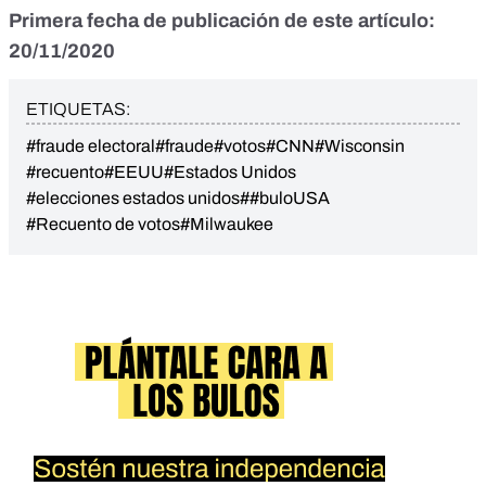
Primera fecha de publicación de este artículo:
20/11/2020
ETIQUETAS:
#fraude electoral
#fraude
#votos
#CNN
#Wisconsin
#recuento
#EEUU
#Estados Unidos
#elecciones estados unidos
##buloUSA
#Recuento de votos
#Milwaukee