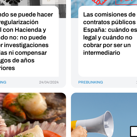
do se puede hacer
Las comisiones de 
regularización
contratos públicos
al con Hacienda y
España: cuándo e
do no: no puede
legal y cuándo no
r investigaciones
cobrar por ser un
ias ni compensar
intermediario
gos de años
riores
ING
24/04/2024
PREBUNKING