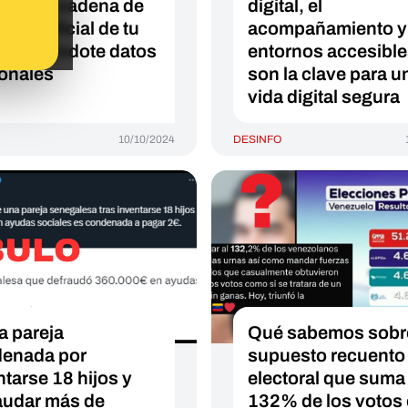
an en la cadena de
digital, el
ajes oficial de tu
acompañamiento y 
o pidiéndote datos
entornos accesibl
onales
son la clave para u
vida digital segura
10/10/2024
DESINFO
a pareja
Qué sabemos sobre
enada por
supuesto recuento
ntarse 18 hijos y
electoral que suma
audar más de
132% de los votos