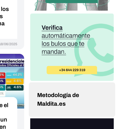
los
es
na
18/06/2025
Metodología de
Maldita.es
 el
 un
 en