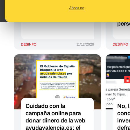
compres un décimo de
lleg
Ahora no
Lotería esta Navidad
mens
banc
pers
DESINFO
11/12/2020
DESINFO
Cuidado con la
No, l
campaña online para
cond
donar dinero de la web
inve
ayudavalencia.es: el
defr