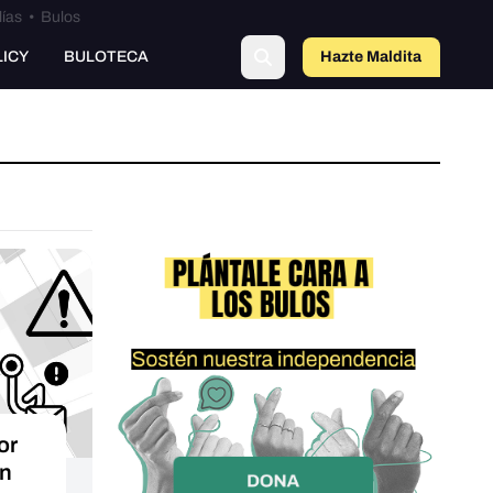
lías
•
Bulos
o
LICY
BULOTECA
Hazte Maldit
a
or
ón