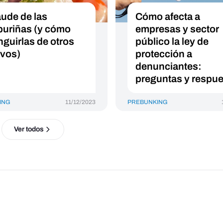
aude de las
Cómo afecta a
uriñas (y cómo
empresas y sector
nguirlas de otros
público la ley de
lvos)
protección a
denunciantes:
preguntas y respu
ING
11/12/2023
PREBUNKING
Ver todos