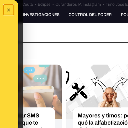
euta
•
Bulos Ceuta
•
Eclipse
•
Curanderos IA Instagram
•
Timo José E
×
UNKING
INVESTIGACIONES
CONTROL DEL PODER
PO
 detectar SMS
Mayores y timos: p
dulentos que te
qué la alfabetizaci