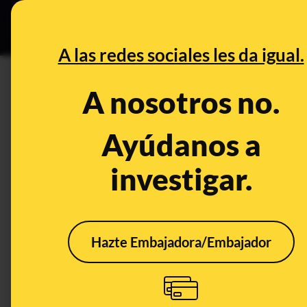
Especial C
DESINFO
PREB
A las redes sociales les da igual.
fraude
A nosotros no.
Desinfo
Ayúdanos a
investigar.
Hazte Embajadora/Embajador
Cómo evitar que te la
Cómo
cuelen cuando
frau