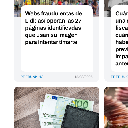
Webs fraudulentas de
Cuán
Lidl: así operan las 27
una 
páginas identificadas
fisc
que usan su imagen
cuán
para intentar timarte
habe
prev
impa
ante
PREBUNKING
18/08/2025
PREBUNK