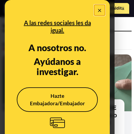
×
Hazte Maldit
o
Abrir menú
A las redes sociales les da
votos
igual.
Desinfo
A nosotros no.
Ayúdanos a
CONTEXTO
investigar.
Hazte
Embajadora/Embajador
Qué sabemos de que PP, Vox y PSOE
hayan mandado sobres con marcas o
un color diferente para identificar el
voto sin abrirlo en las elecciones