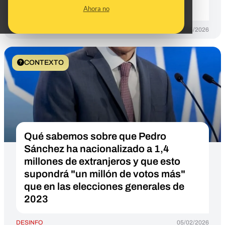
andaluzas del 17M
Ahora no
DESINFO
16/05/2026
CONTEXTO
Qué sabemos sobre que Pedro
Sánchez ha nacionalizado a 1,4
millones de extranjeros y que esto
supondrá "un millón de votos más"
que en las elecciones generales de
2023
DESINFO
05/02/2026