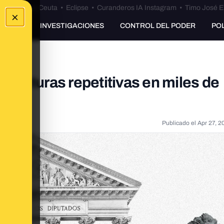
euta
•
Bulos Ceuta
•
Eclipse
•
Curanderos IA Instagram
•
Timo José E
×
UNKING
INVESTIGACIONES
CONTROL DEL PODER
PO
structuras repetitivas en miles de
Publicado el
Apr 27, 2