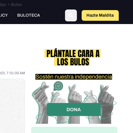
lías
•
Bulos
LICY
BULOTECA
Hazte Maldit
o
023, 7:01:00 AM