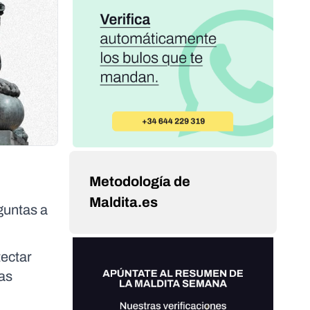
Metodología de
Maldita.es
guntas a
ectar
vas