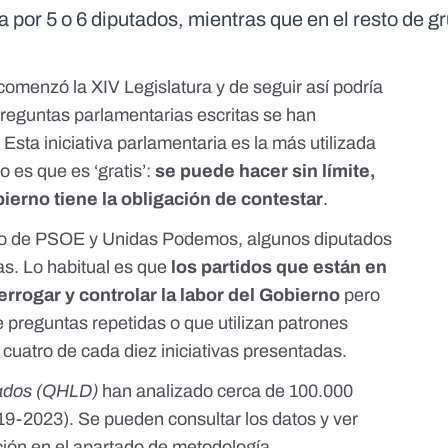
 por 5 o 6 diputados, mientras que en el resto de g
comenzó la XIV Legislatura y de seguir así podría
reguntas parlamentarias escritas
se han
. Esta
iniciativa parlamentaria
es la más utilizada
o es que es ‘gratis’:
se puede hacer sin límite,
bierno tiene la obligación de contestar
.
rno de PSOE y Unidas Podemos, algunos diputados
las. Lo habitual es que
los partidos que están en
terrogar y controlar la labor del Gobierno
pero
 preguntas repetidas o que utilizan patrones
 cuatro de cada diez iniciativas presentadas.
tados (QHLD)
han analizado cerca de 100.000
019-2023). Se pueden consultar los datos y ver
ción en el apartado de
metodología.