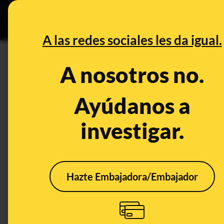
Especial C
DESINFO
PREB
A las redes sociales les da igual.
CONTROL DEL PODER
A nosotros no.
El 'spam' parlamentario: las e
preguntas al Gobierno
Ayúdanos a
investigar.
Política
Hazte Embajadora/Embajador