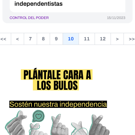
independentistas
CONTROL DEL PODER
15/11/2023
<<
<
7
8
9
10
11
12
>
>>