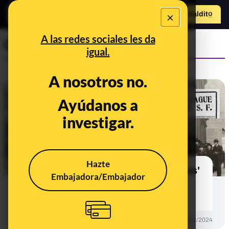
×
Hazte Maldit
o
Abrir menú
A las redes sociales les da
Control del poder
igual.
A nosotros no.
Ayúdanos a
investigar.
Hazte
Los bulos de la 'Liga Anti-Mascarillas'
Embajadora/Embajador
de 1918 que se repiten 100 años
después
CONTROL DEL PODER
15/01/2024