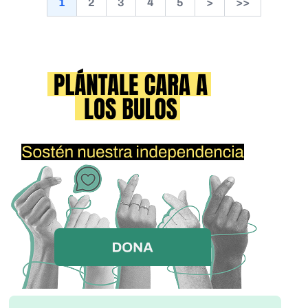
1
2
3
4
5
>
>>