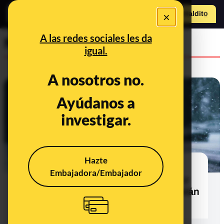
×
Hazte Maldit
o
Abrir menú
A las redes sociales les da
Newsletter Flipboard
igual.
A nosotros no.
Ayúdanos a
investigar.
Hazte
Maldito frío: cómo se comporta tu
Embajadora/Embajador
cuerpo con las bajas temperaturas y
qué desinformaciones y mitos te están
intentando colar