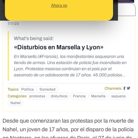
Ahora no
SHARE:
7/7/23
What's being said:
«Disturbios en Marsella y Lyon»
En Marsella (#Francia), los manifestantes saquearon una
tienda de armas. Una estación de policía fue incendiada en
Lyon. Protestas masivas continúan en el país por el
asesinato de un adolescente de 17 años. 45.000 policías
están tratando de reprimir los disturbios.
https://twitter.com/OaxacaInforma10/status/1675117573434
Channels:
Topics
Política
Sociedad
667009
Categories
protestas
disturbios
Francia
Marsella
saqueos
https://www.facebook.com/groups/1489816737998103/?
Nahel
multi_permalinks=3412211382425286&hoisted_section_he
ader_type=recently_seen&cft[0]=AZUpAFMQo0vVaOJl_Qt
B26x2KZ34wkiYpzSOLPcxXMCrHDOMyz_qe5w7Ks0wWJk
Desde que comenzaran las protestas por la muerte de
bsS6Q-4iLVkTdO_mZ0Q9cLGQc-7b9IQPm-m3O5V9ido-
Nahel, un joven de 17 años, por el disparo de la policía
0YNj0PABSOFtTViaCXRCRAAfaCOH2-
EKcakfbfp8dgfk_&tn=%2CO%2CP-R