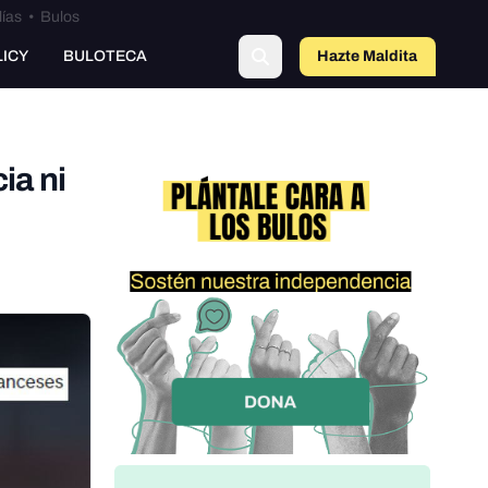
lías
•
Bulos
LICY
BULOTECA
Hazte Maldit
o
ia ni