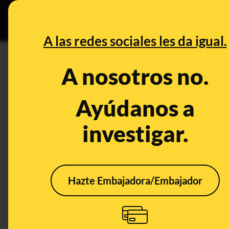
Especial C
DESINFO
PREB
A las redes sociales les da igual.
DESINFO
A nosotros no.
No, este vídeo de un edificio 
tiene relación con las actual
Ayúdanos a
Bangladesh
investigar.
Publicado el
Jul 5, 2023, 12:26:05 PM
Hazte Embajadora/Embajador