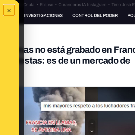
euta
•
Bulos Ceuta
•
Eclipse
•
Curanderos IA Instagram
•
Timo José E
×
UNKING
INVESTIGACIONES
CONTROL DEL PODER
PO
en llamas no está grabado en Franc
es protestas: es de un mercado de