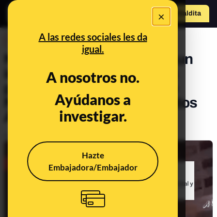
×
Hazte Maldit
o
Abrir menú
A las redes sociales les da
DESINFO
igual.
No, este vídeo no muestra un
incendio en Francia por las
A nosotros no.
protestas tras la muerte de
Ayúdanos a
Nahel: es en Ajman (Emiratos
investigar.
Árabes Unidos)
Publicado el
Jul 3, 2023, 1:50:35 PM
Hazte
Embajadora/Embajador